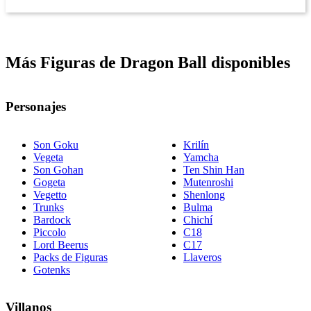
Más Figuras de Dragon Ball disponibles
Personajes
Son Goku
Krilín
Vegeta
Yamcha
Son Gohan
Ten Shin Han
Gogeta
Mutenroshi
Vegetto
Shenlong
Trunks
Bulma
Bardock
Chichí
Piccolo
C18
Lord Beerus
C17
Packs de Figuras
Llaveros
Gotenks
Villanos