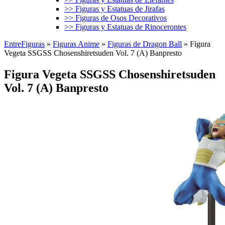
>> Figuras y Estatuas de Jirafas
>> Figuras de Osos Decorativos
>> Figuras y Estatuas de Rinocerontes
EntreFiguras
»
Figuras Anime
»
Figuras de Dragon Ball
»
Figura
Vegeta SSGSS Chosenshiretsuden Vol. 7 (A) Banpresto
Figura Vegeta SSGSS Chosenshiretsuden
Vol. 7 (A) Banpresto