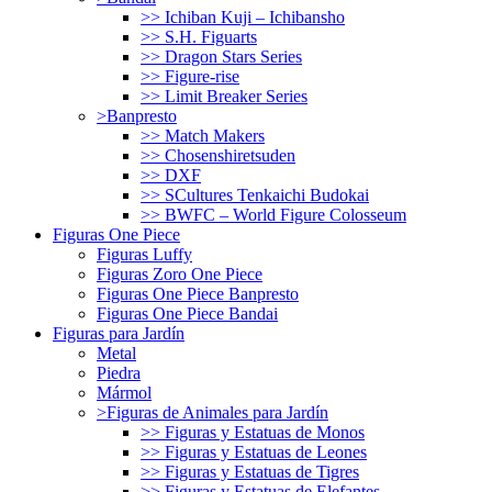
>> Ichiban Kuji – Ichibansho
>> S.H. Figuarts
>> Dragon Stars Series
>> Figure-rise
>> Limit Breaker Series
>Banpresto
>> Match Makers
>> Chosenshiretsuden
>> DXF
>> SCultures Tenkaichi Budokai
>> BWFC – World Figure Colosseum
Figuras One Piece
Figuras Luffy
Figuras Zoro One Piece
Figuras One Piece Banpresto
Figuras One Piece Bandai
Figuras para Jardín
Metal
Piedra
Mármol
>Figuras de Animales para Jardín
>> Figuras y Estatuas de Monos
>> Figuras y Estatuas de Leones
>> Figuras y Estatuas de Tigres
>> Figuras y Estatuas de Elefantes