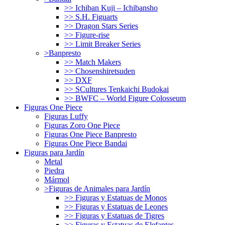
>> Ichiban Kuji – Ichibansho
>> S.H. Figuarts
>> Dragon Stars Series
>> Figure-rise
>> Limit Breaker Series
>Banpresto
>> Match Makers
>> Chosenshiretsuden
>> DXF
>> SCultures Tenkaichi Budokai
>> BWFC – World Figure Colosseum
Figuras One Piece
Figuras Luffy
Figuras Zoro One Piece
Figuras One Piece Banpresto
Figuras One Piece Bandai
Figuras para Jardín
Metal
Piedra
Mármol
>Figuras de Animales para Jardín
>> Figuras y Estatuas de Monos
>> Figuras y Estatuas de Leones
>> Figuras y Estatuas de Tigres
>> Figuras y Estatuas de Elefantes