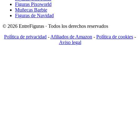
Figuras Pixoworld
Muñecas Barbie
Figuras de Navidad
© 2026 EntreFiguras · Todos los derechos reservados
Política de privacidad
-
Afiliados de Amazon
-
Política de cookies
-
Aviso legal