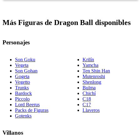
Más Figuras de Dragon Ball disponibles
Personajes
Son Goku
Krilín
Vegeta
Yamcha
Son Gohan
Ten Shin Han
Gogeta
Mutenroshi
Vegetto
Shenlong
Trunks
Bulma
Bardock
Chichí
Piccolo
C18
Lord Beerus
C17
Packs de Figuras
Llaveros
Gotenks
Villanos