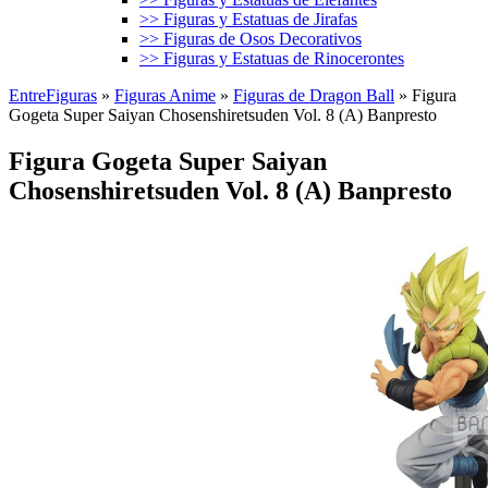
>> Figuras y Estatuas de Jirafas
>> Figuras de Osos Decorativos
>> Figuras y Estatuas de Rinocerontes
EntreFiguras
»
Figuras Anime
»
Figuras de Dragon Ball
»
Figura
Gogeta Super Saiyan Chosenshiretsuden Vol. 8 (A) Banpresto
Figura Gogeta Super Saiyan
Chosenshiretsuden Vol. 8 (A) Banpresto