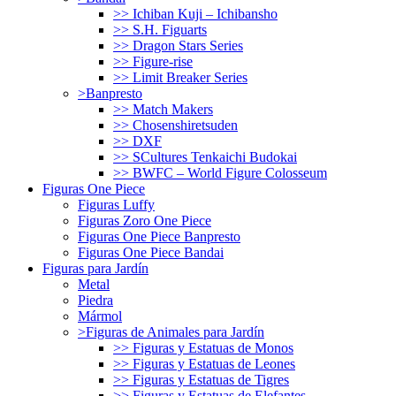
>> Ichiban Kuji – Ichibansho
>> S.H. Figuarts
>> Dragon Stars Series
>> Figure-rise
>> Limit Breaker Series
>Banpresto
>> Match Makers
>> Chosenshiretsuden
>> DXF
>> SCultures Tenkaichi Budokai
>> BWFC – World Figure Colosseum
Figuras One Piece
Figuras Luffy
Figuras Zoro One Piece
Figuras One Piece Banpresto
Figuras One Piece Bandai
Figuras para Jardín
Metal
Piedra
Mármol
>Figuras de Animales para Jardín
>> Figuras y Estatuas de Monos
>> Figuras y Estatuas de Leones
>> Figuras y Estatuas de Tigres
>> Figuras y Estatuas de Elefantes