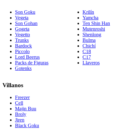
Son Goku
Krilín
Vegeta
Yamcha
Son Gohan
Ten Shin Han
Gogeta
Mutenroshi
Vegetto
Shenlong
Trunks
Bulma
Bardock
Chichí
Piccolo
C18
Lord Beerus
C17
Packs de Figuras
Llaveros
Gotenks
Villanos
Freezer
Cell
Majin Buu
Broly
Jiren
Black Goku