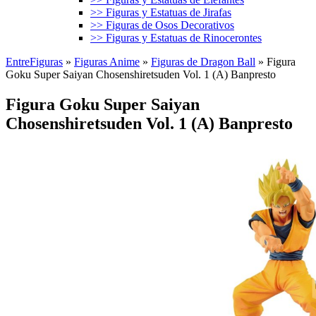
>> Figuras y Estatuas de Jirafas
>> Figuras de Osos Decorativos
>> Figuras y Estatuas de Rinocerontes
EntreFiguras
»
Figuras Anime
»
Figuras de Dragon Ball
»
Figura
Goku Super Saiyan Chosenshiretsuden Vol. 1 (A) Banpresto
Figura Goku Super Saiyan
Chosenshiretsuden Vol. 1 (A) Banpresto