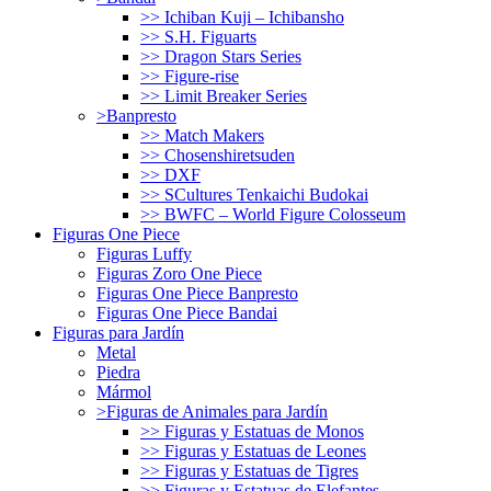
>> Ichiban Kuji – Ichibansho
>> S.H. Figuarts
>> Dragon Stars Series
>> Figure-rise
>> Limit Breaker Series
>Banpresto
>> Match Makers
>> Chosenshiretsuden
>> DXF
>> SCultures Tenkaichi Budokai
>> BWFC – World Figure Colosseum
Figuras One Piece
Figuras Luffy
Figuras Zoro One Piece
Figuras One Piece Banpresto
Figuras One Piece Bandai
Figuras para Jardín
Metal
Piedra
Mármol
>Figuras de Animales para Jardín
>> Figuras y Estatuas de Monos
>> Figuras y Estatuas de Leones
>> Figuras y Estatuas de Tigres
>> Figuras y Estatuas de Elefantes