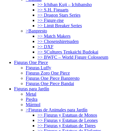
>> Ichiban Kuji – Ichibansho
>> S.H. Figuarts
>> Dragon Stars Series
>> Figure-rise
>> Limit Breaker Series
>Banpresto
>> Match Makers
>> Chosenshiretsuden
>> DXF
>> SCultures Tenkaichi Budokai
>> BWFC – World Figure Colosseum
Figuras One Piece
Figuras Luffy
Figuras Zoro One Piece
Figuras One Piece Banpresto
Figuras One Piece Bandai
Figuras para Jardín
Metal
Piedra
Mármol
>Figuras de Animales para Jardín
>> Figuras y Estatuas de Monos
>> Figuras y Estatuas de Leones
>> Figuras y Estatuas de Tigres
>> Figuras y Estatuas de Elefantes