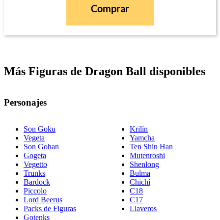
Comprar
Más Figuras de Dragon Ball disponibles
Personajes
Son Goku
Krilín
Vegeta
Yamcha
Son Gohan
Ten Shin Han
Gogeta
Mutenroshi
Vegetto
Shenlong
Trunks
Bulma
Bardock
Chichí
Piccolo
C18
Lord Beerus
C17
Packs de Figuras
Llaveros
Gotenks