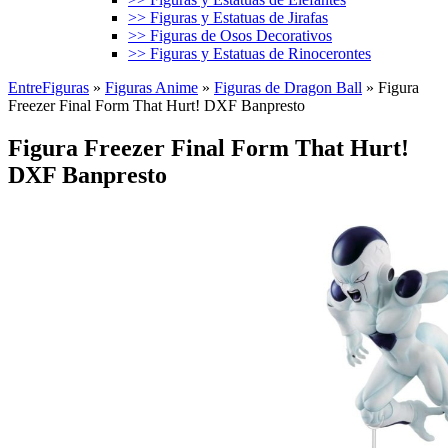
>> Figuras y Estatuas de Jirafas
>> Figuras de Osos Decorativos
>> Figuras y Estatuas de Rinocerontes
EntreFiguras
»
Figuras Anime
»
Figuras de Dragon Ball
»
Figura
Freezer Final Form That Hurt! DXF Banpresto
Figura Freezer Final Form That Hurt!
DXF Banpresto