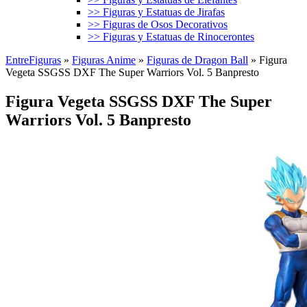
>> Figuras y Estatuas de Jirafas
>> Figuras de Osos Decorativos
>> Figuras y Estatuas de Rinocerontes
EntreFiguras
»
Figuras Anime
»
Figuras de Dragon Ball
»
Figura
Vegeta SSGSS DXF The Super Warriors Vol. 5 Banpresto
Figura Vegeta SSGSS DXF The Super
Warriors Vol. 5 Banpresto