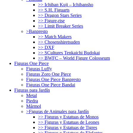
>> Ichiban Kuji – Ichibansho
>> S.H. Figuarts
>> Dragon Stars Series
>> Figure-rise
>> Limit Breaker Series
>Banpresto
>> Match Makers
>> Chosenshiretsuden
>> DXF
>> SCultures Tenkaichi Budokai
>> BWFC – World Figure Colosseum
Figuras One Piece
Figuras Luffy
Figuras Zoro One Piece
Figuras One Piece Banpresto
Figuras One Piece Bandai
Figuras para Jardín
Metal
Piedra
Mármol
>Figuras de Animales para Jardín
>> Figuras y Estatuas de Monos
>> Figuras y Estatuas de Leones
>> Figuras y Estatuas de Tigres
>> Figuras y Estatuas de Elefantes