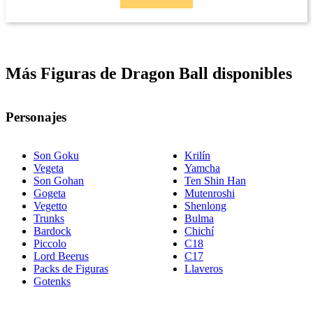
Más Figuras de Dragon Ball disponibles
Personajes
Son Goku
Krilín
Vegeta
Yamcha
Son Gohan
Ten Shin Han
Gogeta
Mutenroshi
Vegetto
Shenlong
Trunks
Bulma
Bardock
Chichí
Piccolo
C18
Lord Beerus
C17
Packs de Figuras
Llaveros
Gotenks