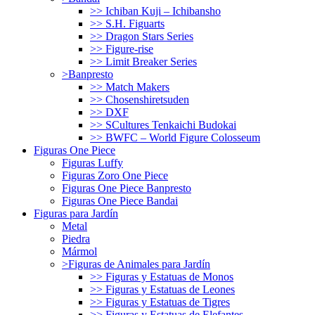
>> Ichiban Kuji – Ichibansho
>> S.H. Figuarts
>> Dragon Stars Series
>> Figure-rise
>> Limit Breaker Series
>Banpresto
>> Match Makers
>> Chosenshiretsuden
>> DXF
>> SCultures Tenkaichi Budokai
>> BWFC – World Figure Colosseum
Figuras One Piece
Figuras Luffy
Figuras Zoro One Piece
Figuras One Piece Banpresto
Figuras One Piece Bandai
Figuras para Jardín
Metal
Piedra
Mármol
>Figuras de Animales para Jardín
>> Figuras y Estatuas de Monos
>> Figuras y Estatuas de Leones
>> Figuras y Estatuas de Tigres
>> Figuras y Estatuas de Elefantes