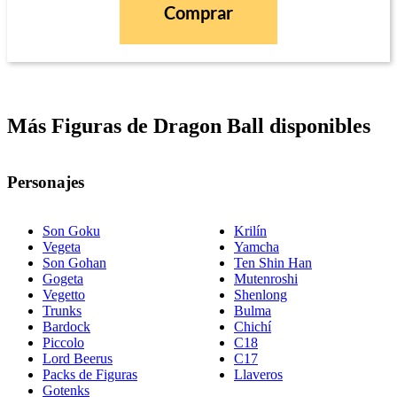
Comprar
Más Figuras de Dragon Ball disponibles
Personajes
Son Goku
Krilín
Vegeta
Yamcha
Son Gohan
Ten Shin Han
Gogeta
Mutenroshi
Vegetto
Shenlong
Trunks
Bulma
Bardock
Chichí
Piccolo
C18
Lord Beerus
C17
Packs de Figuras
Llaveros
Gotenks