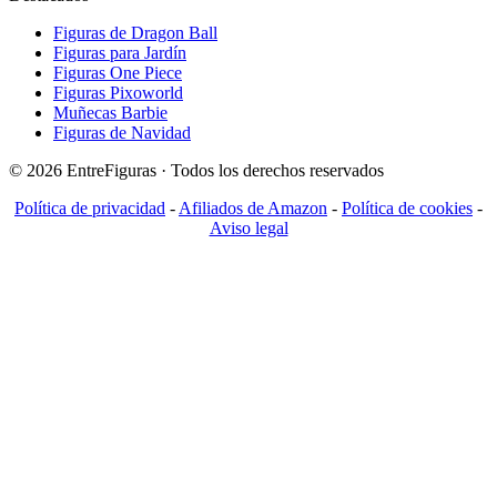
Figuras de Dragon Ball
Figuras para Jardín
Figuras One Piece
Figuras Pixoworld
Muñecas Barbie
Figuras de Navidad
© 2026 EntreFiguras · Todos los derechos reservados
Política de privacidad
-
Afiliados de Amazon
-
Política de cookies
-
Aviso legal