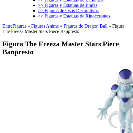
>> Figuras y Estatuas de Jirafas
>> Figuras de Osos Decorativos
>> Figuras y Estatuas de Rinocerontes
EntreFiguras
»
Figuras Anime
»
Figuras de Dragon Ball
»
Figura
The Freeza Master Stars Piece Banpresto
Figura The Freeza Master Stars Piece
Banpresto