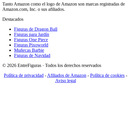
Tanto Amazon como el logo de Amazon son marcas registradas de
Amazon.com, Inc. o sus afiliados.
Destacados
Figuras de Dragon Ball
Figuras para Jardín
Figuras One Piece
Figuras Pixoworld
Muñecas Barbie
Figuras de Navidad
© 2026 EntreFiguras · Todos los derechos reservados
Política de privacidad
-
Afiliados de Amazon
-
Política de cookies
-
Aviso legal