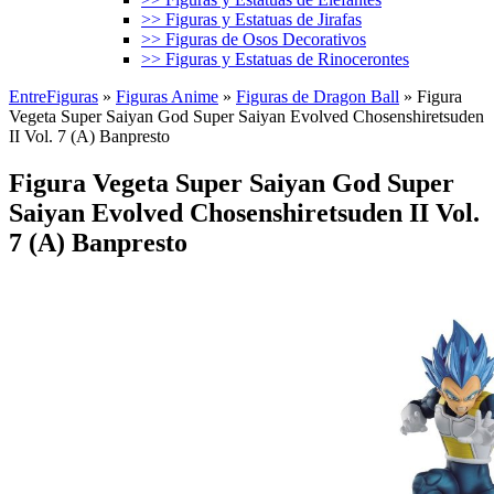
>> Figuras y Estatuas de Jirafas
>> Figuras de Osos Decorativos
>> Figuras y Estatuas de Rinocerontes
EntreFiguras
»
Figuras Anime
»
Figuras de Dragon Ball
»
Figura
Vegeta Super Saiyan God Super Saiyan Evolved Chosenshiretsuden
II Vol. 7 (A) Banpresto
Figura Vegeta Super Saiyan God Super
Saiyan Evolved Chosenshiretsuden II Vol.
7 (A) Banpresto