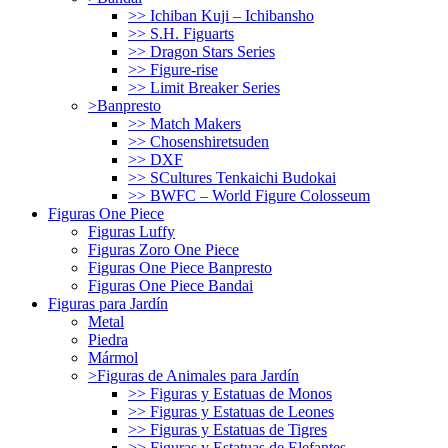
>> Ichiban Kuji – Ichibansho
>> S.H. Figuarts
>> Dragon Stars Series
>> Figure-rise
>> Limit Breaker Series
>Banpresto
>> Match Makers
>> Chosenshiretsuden
>> DXF
>> SCultures Tenkaichi Budokai
>> BWFC – World Figure Colosseum
Figuras One Piece
Figuras Luffy
Figuras Zoro One Piece
Figuras One Piece Banpresto
Figuras One Piece Bandai
Figuras para Jardín
Metal
Piedra
Mármol
>Figuras de Animales para Jardín
>> Figuras y Estatuas de Monos
>> Figuras y Estatuas de Leones
>> Figuras y Estatuas de Tigres
>> Figuras y Estatuas de Elefantes