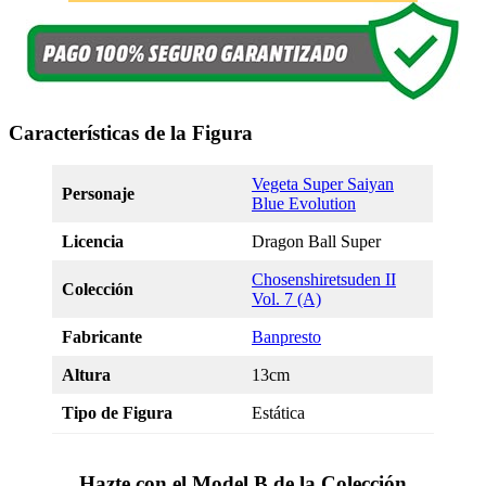
Características de la Figura
Vegeta Super Saiyan
Personaje
Blue Evolution
Licencia
Dragon Ball Super
Chosenshiretsuden II
Colección
Vol. 7 (A)
Fabricante
Banpresto
Altura
13cm
Tipo de Figura
Estática
Hazte con el Model B de la Colección