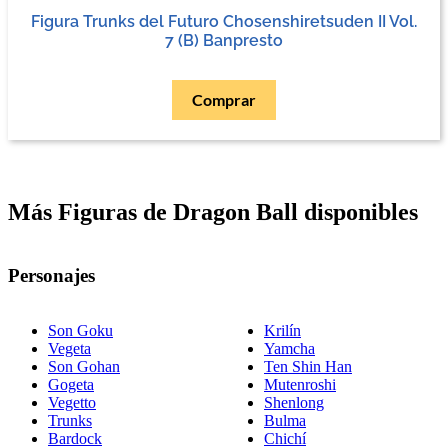
Figura Trunks del Futuro Chosenshiretsuden II Vol.
7 (B) Banpresto
Comprar
Más Figuras de Dragon Ball disponibles
Personajes
Son Goku
Krilín
Vegeta
Yamcha
Son Gohan
Ten Shin Han
Gogeta
Mutenroshi
Vegetto
Shenlong
Trunks
Bulma
Bardock
Chichí