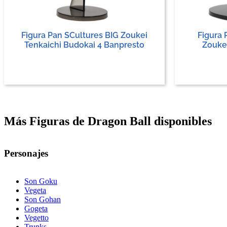
Figura Pan SCultures BIG Zoukei
Figura 
Tenkaichi Budokai 4 Banpresto
Zoukei
Más Figuras de Dragon Ball disponibles
Personajes
Son Goku
Vegeta
Son Gohan
Gogeta
Vegetto
Trunks