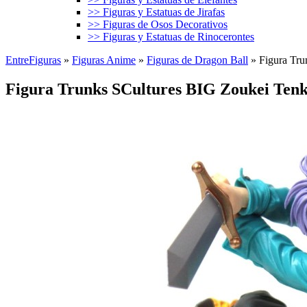
>> Figuras y Estatuas de Jirafas
>> Figuras de Osos Decorativos
>> Figuras y Estatuas de Rinocerontes
EntreFiguras
»
Figuras Anime
»
Figuras de Dragon Ball
»
Figura Tru
Figura Trunks SCultures BIG Zoukei Tenk