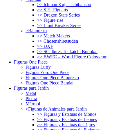
>> Ichiban Kuji – Ichibansho
>> S.H. Figuarts
>> Dragon Stars Series
>> Figure-rise
>> Limit Breaker Series
>Banpresto
>> Match Makers
>> Chosenshiretsuden
>> DXF
>> SCultures Tenkaichi Budokai
>> BWFC – World Figure Colosseum
Figuras One Piece
Figuras Luffy
Figuras Zoro One Piece
Figuras One Piece Banpresto
Figuras One Piece Bandai
Figuras para Jardín
Metal
Piedra
Mármol
>Figuras de Animales para Jardín
>> Figuras y Estatuas de Monos
>> Figuras y Estatuas de Leones
>> Figuras y Estatuas de Tigres
>> Figuras y Estatuas de Elefantes