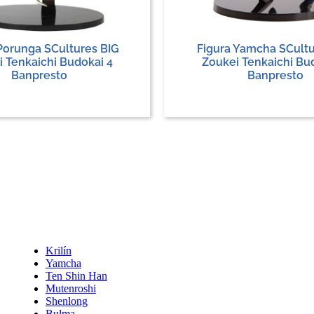
Porunga SCultures BIG
Figura Yamcha SCultu
 Tenkaichi Budokai 4
Zoukei Tenkaichi Bu
Banpresto
Banpresto
Krilín
Yamcha
Ten Shin Han
Mutenroshi
Shenlong
Bulma