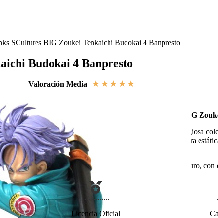
nks SCultures BIG Zoukei Tenkaichi Budokai 4 Banpresto
aichi Budokai 4 Banpresto
★
★
★
★
★
Valoración Media
Figura de Trunks para la Colección SCultures BIG Zouk
Con licencia oficial de Banpresto y parte de la prestigiosa c
edición del Banpresto Figure Colosseum
, esta figura estát
Trunks.
¡Lleva a tu casa a Trunks, el valiente guerrero del futuro, con 
Licencia Oficial
Ca