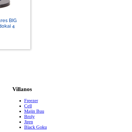
res BIG
dokai 4
Villanos
Freezer
Cell
Majin Buu
Broly
Jiren
Black Goku