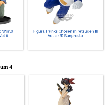
o World
Figura Trunks Chosenshiretsuden III
Vol 8
Vol. 2 (B) Banpresto
eum 4