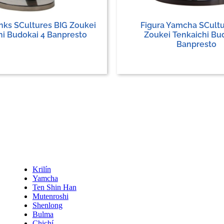
nks SCultures BIG Zoukei
Figura Yamcha SCultu
hi Budokai 4 Banpresto
Zoukei Tenkaichi Bu
Banpresto
Krilín
Yamcha
Ten Shin Han
Mutenroshi
Shenlong
Bulma
Chichí