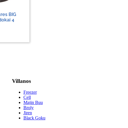
res BIG
dokai 4
Villanos
Freezer
Cell
Majin Buu
Broly
Jiren
Black Goku