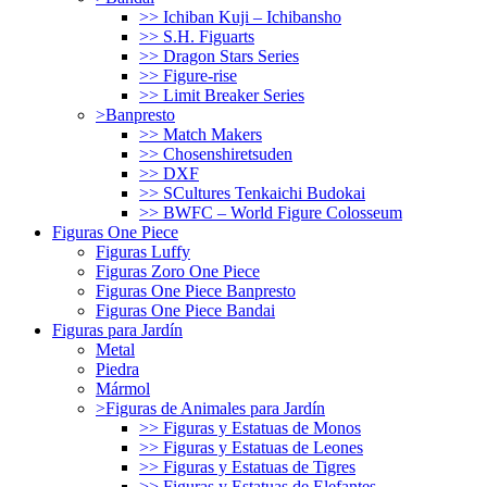
>> Ichiban Kuji – Ichibansho
>> S.H. Figuarts
>> Dragon Stars Series
>> Figure-rise
>> Limit Breaker Series
>Banpresto
>> Match Makers
>> Chosenshiretsuden
>> DXF
>> SCultures Tenkaichi Budokai
>> BWFC – World Figure Colosseum
Figuras One Piece
Figuras Luffy
Figuras Zoro One Piece
Figuras One Piece Banpresto
Figuras One Piece Bandai
Figuras para Jardín
Metal
Piedra
Mármol
>Figuras de Animales para Jardín
>> Figuras y Estatuas de Monos
>> Figuras y Estatuas de Leones
>> Figuras y Estatuas de Tigres
>> Figuras y Estatuas de Elefantes