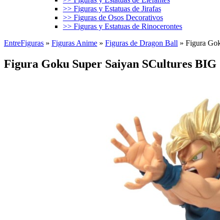
>> Figuras y Estatuas de Jirafas
>> Figuras de Osos Decorativos
>> Figuras y Estatuas de Rinocerontes
EntreFiguras
»
Figuras Anime
»
Figuras de Dragon Ball
»
Figura Gok
Figura Goku Super Saiyan SCultures BIG 