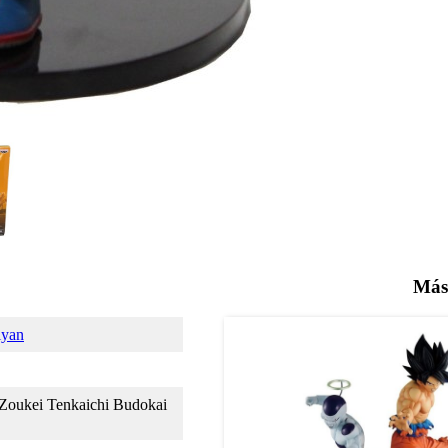
Más
iyan
Zoukei Tenkaichi Budokai