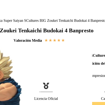
u Super Saiyan SCultures BIG Zoukei Tenkaichi Budokai 4 Banprest
Zoukei Tenkaichi Budokai 4 Banpresto
★
★
★
★
★
Valoración Media
Figura de Goku Super Saiyan para la Colección SCultur
Esta Figura de Goku SSJ, presentada en la
cuarta edición d
Ball Z lanzando un Kamehameha!
¡Lleva a tu Casa el Combate contra Freezer con esta impresion
Licencia Oficial
Ca