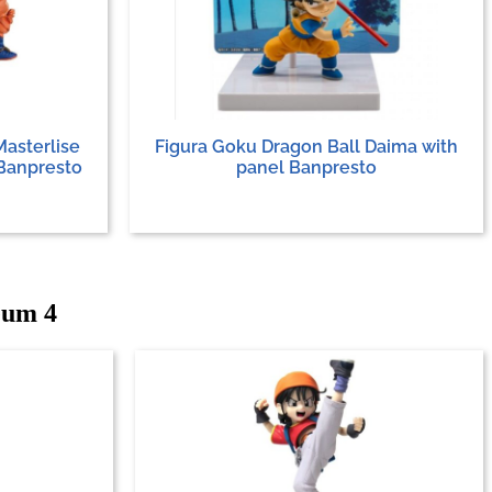
Masterlise
Figura Goku Dragon Ball Daima with
Banpresto
panel Banpresto
eum 4