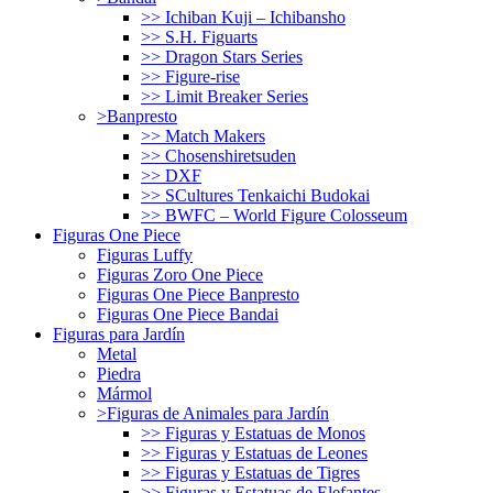
>> Ichiban Kuji – Ichibansho
>> S.H. Figuarts
>> Dragon Stars Series
>> Figure-rise
>> Limit Breaker Series
>Banpresto
>> Match Makers
>> Chosenshiretsuden
>> DXF
>> SCultures Tenkaichi Budokai
>> BWFC – World Figure Colosseum
Figuras One Piece
Figuras Luffy
Figuras Zoro One Piece
Figuras One Piece Banpresto
Figuras One Piece Bandai
Figuras para Jardín
Metal
Piedra
Mármol
>Figuras de Animales para Jardín
>> Figuras y Estatuas de Monos
>> Figuras y Estatuas de Leones
>> Figuras y Estatuas de Tigres
>> Figuras y Estatuas de Elefantes