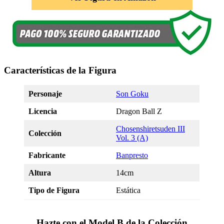
Características de la Figura
Personaje
Son Goku
Licencia
Dragon Ball Z
Chosenshiretsuden III
Colección
Vol. 3 (A)
Fabricante
Banpresto
Altura
14cm
Tipo de Figura
Estática
Hazte con el Model B de la Colección