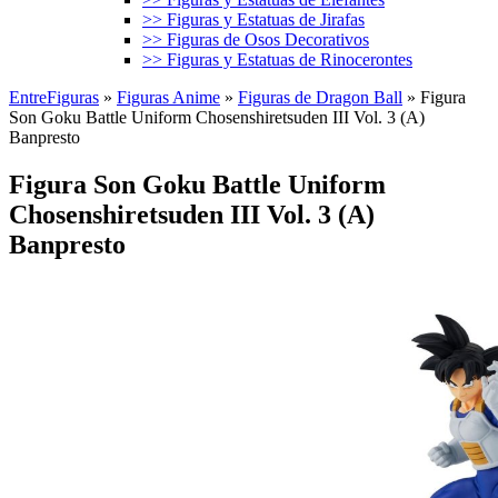
>> Figuras y Estatuas de Jirafas
>> Figuras de Osos Decorativos
>> Figuras y Estatuas de Rinocerontes
EntreFiguras
»
Figuras Anime
»
Figuras de Dragon Ball
»
Figura
Son Goku Battle Uniform Chosenshiretsuden III Vol. 3 (A)
Banpresto
Figura Son Goku Battle Uniform
Chosenshiretsuden III Vol. 3 (A)
Banpresto