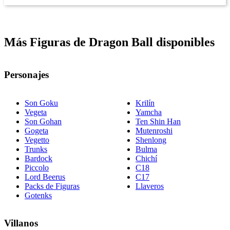
Más Figuras de Dragon Ball disponibles
Personajes
Son Goku
Krilín
Vegeta
Yamcha
Son Gohan
Ten Shin Han
Gogeta
Mutenroshi
Vegetto
Shenlong
Trunks
Bulma
Bardock
Chichí
Piccolo
C18
Lord Beerus
C17
Packs de Figuras
Llaveros
Gotenks
Villanos