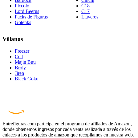
Bardock
Chichí
Piccolo
C18
Lord Beerus
C17
Packs de Figuras
Llaveros
Gotenks
Villanos
Freezer
Cell
Majin Buu
Broly
Jiren
Black Goku
Entrefiguras.com participa en el programa de afiliados de Amazon,
donde obtenemos ingresos por cada venta realizada a través de los
enlaces a los productos de amazon que recopilamos en nuestra web.