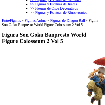
>> Figuras y Estatuas de Jirafas
>> Figuras de Osos Decorativos
>> Figuras y Estatuas de Rinocerontes
EntreFiguras
»
Figuras Anime
»
Figuras de Dragon Ball
»
Figura
Son Goku Banpresto World Figure Colosseum 2 Vol 5
Figura Son Goku Banpresto World
Figure Colosseum 2 Vol 5