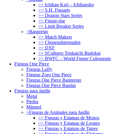
>> Ichiban Kuji – Ichibansho
>> S.H. Figuarts
>> Dragon Stars Series
>> Figure-rise
>> Limit Breaker Series
>Banpresto
>> Match Makers
>> Chosenshiretsuden
>> DXF
>> SCultures Tenkaichi Budokai
>> BWFC – World Figure Colosseum
Figuras One Piece
Figuras Luffy
Figuras Zoro One Piece
Figuras One Piece Banpresto
Figuras One Piece Bandai
Figuras para Jardín
Metal
Piedra
Mármol
>Figuras de Animales para Jardín
>> Figuras y Estatuas de Monos
>> Figuras y Estatuas de Leones
>> Figuras y Estatuas de Tigres
>> Figuras y Estatuas de Elefantes