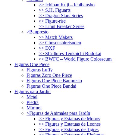
>> Ichiban Kuji – Ichibansho
>> S.H. Figuarts
>> Dragon Stars Series
>> Figure-rise
>> Limit Breaker Series
>Banpresto
>> Match Makers
>> Chosenshiretsuden
>> DXF
>> SCultures Tenkaichi Budokai
>> BWFC – World Figure Colosseum
Figuras One Piece
Figuras Luffy
Figuras Zoro One Piece
Figuras One Piece Banpresto
Figuras One Piece Bandai
Figuras para Jardín
Metal
Piedra
Mármol
>Figuras de Animales para Jardín
>> Figuras y Estatuas de Monos
>> Figuras y Estatuas de Leones
>> Figuras y Estatuas de Tigres
>> Figuras y Estatuas de Elefantes