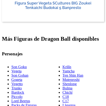
Figura Super Vegeta SCultures BIG Zoukei
Tenkaichi Budokai 5 Banpresto
Más Figuras de Dragon Ball disponibles
Personajes
Son Goku
Krilín
Vegeta
Yamcha
Son Gohan
Ten Shin Han
Gogeta
Mutenroshi
Vegetto
Shenlong
Trunks
Bulma
Bardock
Chichí
Piccolo
C18
Lord Beerus
C17
Packs de Figuras
Llaveros