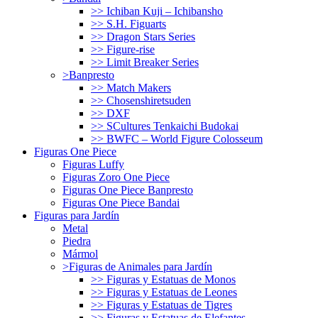
>> Ichiban Kuji – Ichibansho
>> S.H. Figuarts
>> Dragon Stars Series
>> Figure-rise
>> Limit Breaker Series
>Banpresto
>> Match Makers
>> Chosenshiretsuden
>> DXF
>> SCultures Tenkaichi Budokai
>> BWFC – World Figure Colosseum
Figuras One Piece
Figuras Luffy
Figuras Zoro One Piece
Figuras One Piece Banpresto
Figuras One Piece Bandai
Figuras para Jardín
Metal
Piedra
Mármol
>Figuras de Animales para Jardín
>> Figuras y Estatuas de Monos
>> Figuras y Estatuas de Leones
>> Figuras y Estatuas de Tigres
>> Figuras y Estatuas de Elefantes