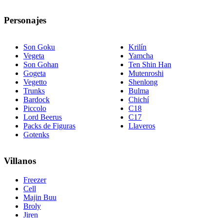
Personajes
Son Goku
Krilín
Vegeta
Yamcha
Son Gohan
Ten Shin Han
Gogeta
Mutenroshi
Vegetto
Shenlong
Trunks
Bulma
Bardock
Chichí
Piccolo
C18
Lord Beerus
C17
Packs de Figuras
Llaveros
Gotenks
Villanos
Freezer
Cell
Majin Buu
Broly
Jiren