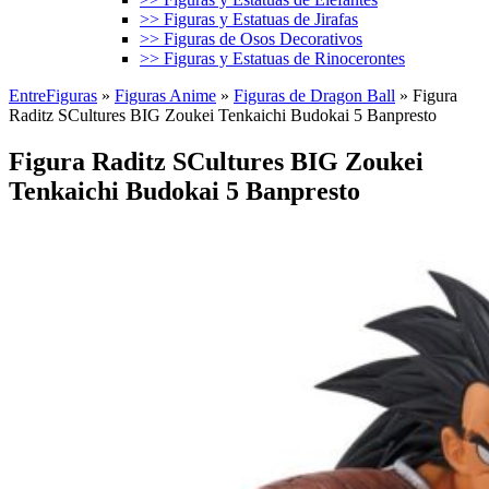
>> Figuras y Estatuas de Jirafas
>> Figuras de Osos Decorativos
>> Figuras y Estatuas de Rinocerontes
EntreFiguras
»
Figuras Anime
»
Figuras de Dragon Ball
»
Figura
Raditz SCultures BIG Zoukei Tenkaichi Budokai 5 Banpresto
Figura Raditz SCultures BIG Zoukei
Tenkaichi Budokai 5 Banpresto