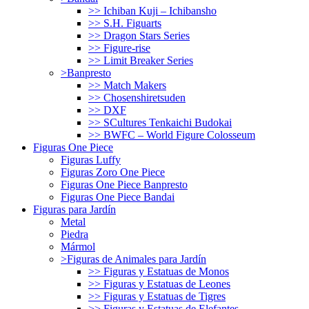
>> Ichiban Kuji – Ichibansho
>> S.H. Figuarts
>> Dragon Stars Series
>> Figure-rise
>> Limit Breaker Series
>Banpresto
>> Match Makers
>> Chosenshiretsuden
>> DXF
>> SCultures Tenkaichi Budokai
>> BWFC – World Figure Colosseum
Figuras One Piece
Figuras Luffy
Figuras Zoro One Piece
Figuras One Piece Banpresto
Figuras One Piece Bandai
Figuras para Jardín
Metal
Piedra
Mármol
>Figuras de Animales para Jardín
>> Figuras y Estatuas de Monos
>> Figuras y Estatuas de Leones
>> Figuras y Estatuas de Tigres
>> Figuras y Estatuas de Elefantes