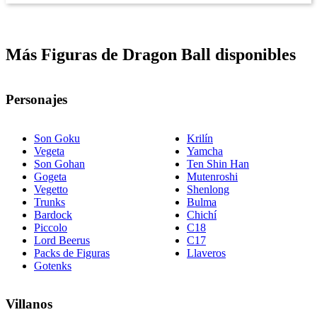
Más Figuras de Dragon Ball disponibles
Personajes
Son Goku
Krilín
Vegeta
Yamcha
Son Gohan
Ten Shin Han
Gogeta
Mutenroshi
Vegetto
Shenlong
Trunks
Bulma
Bardock
Chichí
Piccolo
C18
Lord Beerus
C17
Packs de Figuras
Llaveros
Gotenks
Villanos