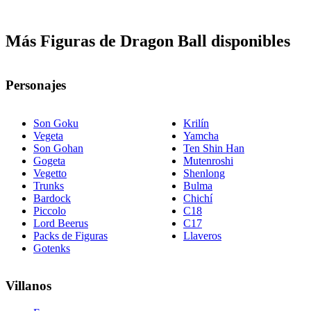
Más Figuras de Dragon Ball disponibles
Personajes
Son Goku
Krilín
Vegeta
Yamcha
Son Gohan
Ten Shin Han
Gogeta
Mutenroshi
Vegetto
Shenlong
Trunks
Bulma
Bardock
Chichí
Piccolo
C18
Lord Beerus
C17
Packs de Figuras
Llaveros
Gotenks
Villanos