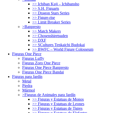
>> Ichiban Kuji – Ichibansho
>> S.H. Figuarts
>> Dragon Stars Series
>> Figure-rise
>> Limit Breaker Series
>Banpresto
>> Match Makers
>> Chosenshiretsuden
>> DXF
>> SCultures Tenkaichi Budokai
>> BWFC – World Figure Colosseum
Figuras One Piece
Figuras Luffy
Figuras Zoro One Piece
Figuras One Piece Banpresto
Figuras One Piece Bandai
Figuras para Jardín
Metal
Piedra
Mármol
>Figuras de Animales para Jardín
>> Figuras y Estatuas de Monos
>> Figuras y Estatuas de Leones
>> Figuras y Estatuas de Tigres
>> Figuras y Estatuas de Elefantes