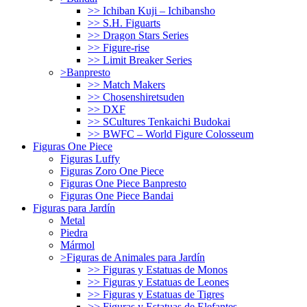
>> Ichiban Kuji – Ichibansho
>> S.H. Figuarts
>> Dragon Stars Series
>> Figure-rise
>> Limit Breaker Series
>Banpresto
>> Match Makers
>> Chosenshiretsuden
>> DXF
>> SCultures Tenkaichi Budokai
>> BWFC – World Figure Colosseum
Figuras One Piece
Figuras Luffy
Figuras Zoro One Piece
Figuras One Piece Banpresto
Figuras One Piece Bandai
Figuras para Jardín
Metal
Piedra
Mármol
>Figuras de Animales para Jardín
>> Figuras y Estatuas de Monos
>> Figuras y Estatuas de Leones
>> Figuras y Estatuas de Tigres
>> Figuras y Estatuas de Elefantes