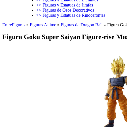
>> Figuras y Estatuas de Jirafas
>> Figuras de Osos Decorativos
>> Figuras y Estatuas de Rinocerontes
EntreFiguras
»
Figuras Anime
»
Figuras de Dragon Ball
»
Figura Gok
Figura Goku Super Saiyan Figure-rise Ma