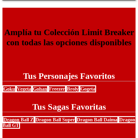
Amplía tu Colección Limit Breaker
con todas las opciones disponibles
Tus Personajes Favoritos
Goku
Vegeta
Gohan
Freezer
Broly
Gogeta
Tus Sagas Favoritas
Dragon Ball Z
Dragon Ball Super
Dragon Ball Daima
Dragon
Ball GT