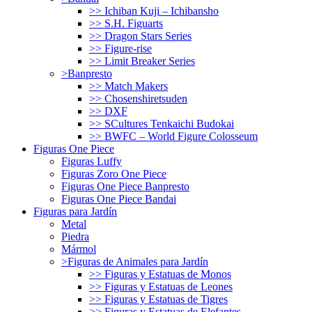
>> Ichiban Kuji – Ichibansho
>> S.H. Figuarts
>> Dragon Stars Series
>> Figure-rise
>> Limit Breaker Series
>Banpresto
>> Match Makers
>> Chosenshiretsuden
>> DXF
>> SCultures Tenkaichi Budokai
>> BWFC – World Figure Colosseum
Figuras One Piece
Figuras Luffy
Figuras Zoro One Piece
Figuras One Piece Banpresto
Figuras One Piece Bandai
Figuras para Jardín
Metal
Piedra
Mármol
>Figuras de Animales para Jardín
>> Figuras y Estatuas de Monos
>> Figuras y Estatuas de Leones
>> Figuras y Estatuas de Tigres
>> Figuras y Estatuas de Elefantes