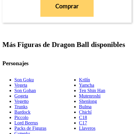
Comprar
Más Figuras de Dragon Ball disponibles
Personajes
Son Goku
Krilín
Vegeta
Yamcha
Son Gohan
Ten Shin Han
Gogeta
Mutenroshi
Vegetto
Shenlong
Trunks
Bulma
Bardock
Chichí
Piccolo
C18
Lord Beerus
C17
Packs de Figuras
Llaveros
Gotenks