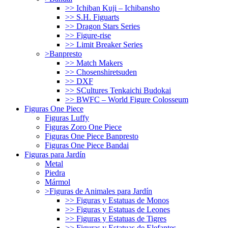
>> Ichiban Kuji – Ichibansho
>> S.H. Figuarts
>> Dragon Stars Series
>> Figure-rise
>> Limit Breaker Series
>Banpresto
>> Match Makers
>> Chosenshiretsuden
>> DXF
>> SCultures Tenkaichi Budokai
>> BWFC – World Figure Colosseum
Figuras One Piece
Figuras Luffy
Figuras Zoro One Piece
Figuras One Piece Banpresto
Figuras One Piece Bandai
Figuras para Jardín
Metal
Piedra
Mármol
>Figuras de Animales para Jardín
>> Figuras y Estatuas de Monos
>> Figuras y Estatuas de Leones
>> Figuras y Estatuas de Tigres
>> Figuras y Estatuas de Elefantes