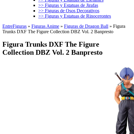
>> Figuras y Estatuas de Jirafas
>> Figuras de Osos Decorativos
>> Figuras y Estatuas de Rinocerontes
EntreFiguras
»
Figuras Anime
»
Figuras de Dragon Ball
»
Figura
Trunks DXF The Figure Collection DBZ Vol. 2 Banpresto
Figura Trunks DXF The Figure
Collection DBZ Vol. 2 Banpresto