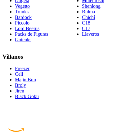
Gogeta
Mutenroshi
Vegetto
Shenlong
Trunks
Bulma
Bardock
Chichí
Piccolo
C18
Lord Beerus
C17
Packs de Figuras
Llaveros
Gotenks
Villanos
Freezer
Cell
Majin Buu
Broly
Jiren
Black Goku