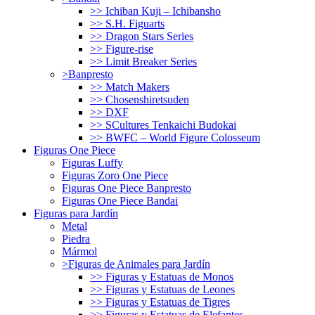
>> Ichiban Kuji – Ichibansho
>> S.H. Figuarts
>> Dragon Stars Series
>> Figure-rise
>> Limit Breaker Series
>Banpresto
>> Match Makers
>> Chosenshiretsuden
>> DXF
>> SCultures Tenkaichi Budokai
>> BWFC – World Figure Colosseum
Figuras One Piece
Figuras Luffy
Figuras Zoro One Piece
Figuras One Piece Banpresto
Figuras One Piece Bandai
Figuras para Jardín
Metal
Piedra
Mármol
>Figuras de Animales para Jardín
>> Figuras y Estatuas de Monos
>> Figuras y Estatuas de Leones
>> Figuras y Estatuas de Tigres
>> Figuras y Estatuas de Elefantes