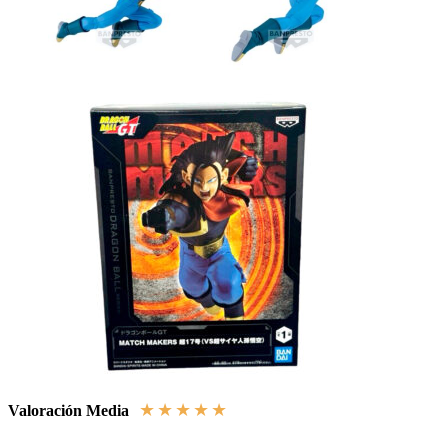
★
★
★
★
★
Valoración Media