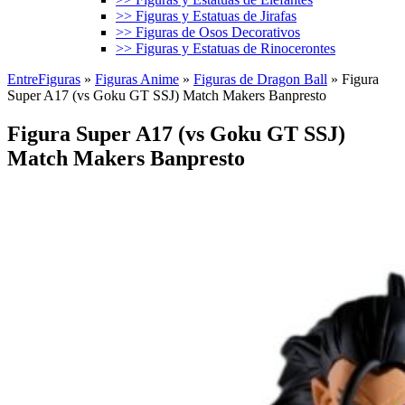
>> Figuras y Estatuas de Jirafas
>> Figuras de Osos Decorativos
>> Figuras y Estatuas de Rinocerontes
EntreFiguras
»
Figuras Anime
»
Figuras de Dragon Ball
»
Figura
Super A17 (vs Goku GT SSJ) Match Makers Banpresto
Figura Super A17 (vs Goku GT SSJ)
Match Makers Banpresto