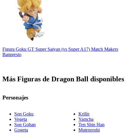
Figura Goku GT Super Saiyan (vs Super A17) Match Makers
Banpresto
Más Figuras de Dragon Ball disponibles
Personajes
Son Goku
Krilín
Vegeta
Yamcha
Son Gohan
Ten Shin Han
Gogeta
Mutenroshi