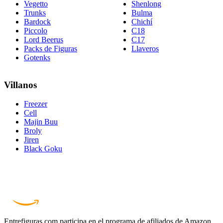
Vegetto
Shenlong
Trunks
Bulma
Bardock
Chichí
Piccolo
C18
Lord Beerus
C17
Packs de Figuras
Llaveros
Gotenks
Villanos
Freezer
Cell
Majin Buu
Broly
Jiren
Black Goku
Entrefiguras.com participa en el programa de afiliados de Amazon,