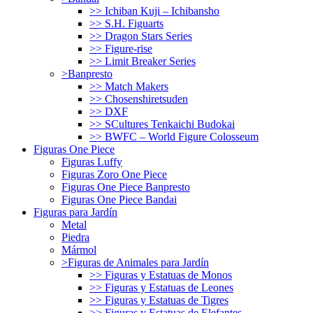
>> Ichiban Kuji – Ichibansho
>> S.H. Figuarts
>> Dragon Stars Series
>> Figure-rise
>> Limit Breaker Series
>Banpresto
>> Match Makers
>> Chosenshiretsuden
>> DXF
>> SCultures Tenkaichi Budokai
>> BWFC – World Figure Colosseum
Figuras One Piece
Figuras Luffy
Figuras Zoro One Piece
Figuras One Piece Banpresto
Figuras One Piece Bandai
Figuras para Jardín
Metal
Piedra
Mármol
>Figuras de Animales para Jardín
>> Figuras y Estatuas de Monos
>> Figuras y Estatuas de Leones
>> Figuras y Estatuas de Tigres
>> Figuras y Estatuas de Elefantes