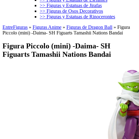
>> Figuras y Estatuas de Jirafas
>> Figuras de Osos Decorativos
>> Figuras y Estatuas de Rinocerontes
EntreFiguras
»
Figuras Anime
»
Figuras de Dragon Ball
»
Figura
Piccolo (mini) -Daima- SH Figuarts Tamashii Nations Bandai
Figura Piccolo (mini) -Daima- SH
Figuarts Tamashii Nations Bandai