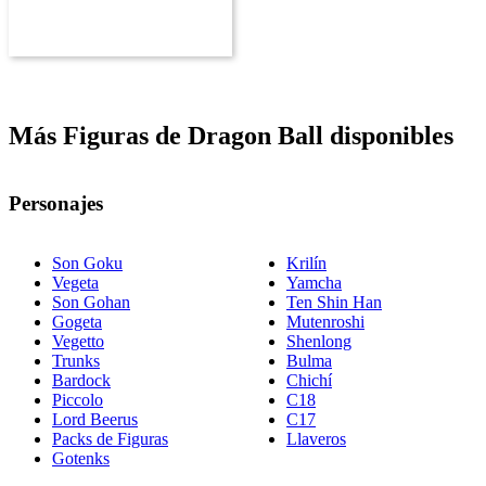
Más Figuras de Dragon Ball disponibles
Personajes
Son Goku
Krilín
Vegeta
Yamcha
Son Gohan
Ten Shin Han
Gogeta
Mutenroshi
Vegetto
Shenlong
Trunks
Bulma
Bardock
Chichí
Piccolo
C18
Lord Beerus
C17
Packs de Figuras
Llaveros
Gotenks