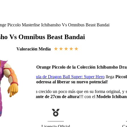
nge Piccolo Masterlise Ichibansho Vs Omnibus Beast Bandai
nsho Vs Omnibus Beast Bandai
★
★
★
★
★
Valoración Media
Figura de Orange Piccolo de la Colección Ichibansho Dra
De la
Película de Dragon Ball Super: Super Hero
llega
Picco
aún más poderosa al liberar su nuevo potencial
!
Su físico ha crecido un poco más que en su forma original, y 
impresionante de 27cm de altura
!!! con el
Modelo Ichiban
Beast
!
Licencia Oficial
Ca