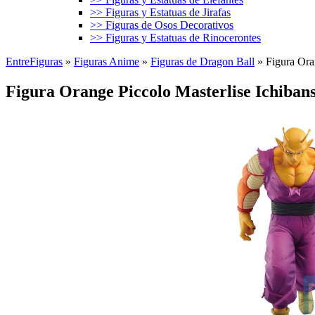
>> Figuras y Estatuas de Jirafas
>> Figuras de Osos Decorativos
>> Figuras y Estatuas de Rinocerontes
EntreFiguras
»
Figuras Anime
»
Figuras de Dragon Ball
»
Figura Ora
Figura Orange Piccolo Masterlise Ichiba