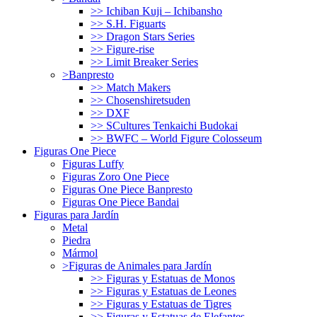
>> Ichiban Kuji – Ichibansho
>> S.H. Figuarts
>> Dragon Stars Series
>> Figure-rise
>> Limit Breaker Series
>Banpresto
>> Match Makers
>> Chosenshiretsuden
>> DXF
>> SCultures Tenkaichi Budokai
>> BWFC – World Figure Colosseum
Figuras One Piece
Figuras Luffy
Figuras Zoro One Piece
Figuras One Piece Banpresto
Figuras One Piece Bandai
Figuras para Jardín
Metal
Piedra
Mármol
>Figuras de Animales para Jardín
>> Figuras y Estatuas de Monos
>> Figuras y Estatuas de Leones
>> Figuras y Estatuas de Tigres
>> Figuras y Estatuas de Elefantes