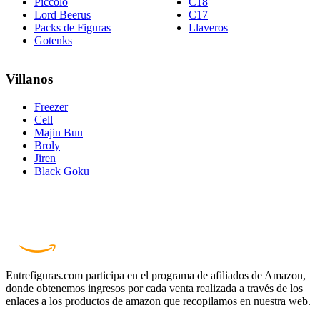
Piccolo
C18
Lord Beerus
C17
Packs de Figuras
Llaveros
Gotenks
Villanos
Freezer
Cell
Majin Buu
Broly
Jiren
Black Goku
Entrefiguras.com participa en el programa de afiliados de Amazon,
donde obtenemos ingresos por cada venta realizada a través de los
enlaces a los productos de amazon que recopilamos en nuestra web.