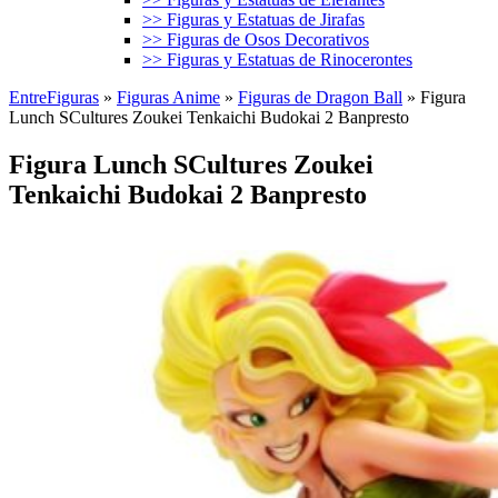
>> Figuras y Estatuas de Jirafas
>> Figuras de Osos Decorativos
>> Figuras y Estatuas de Rinocerontes
EntreFiguras
»
Figuras Anime
»
Figuras de Dragon Ball
»
Figura
Lunch SCultures Zoukei Tenkaichi Budokai 2 Banpresto
Figura Lunch SCultures Zoukei
Tenkaichi Budokai 2 Banpresto