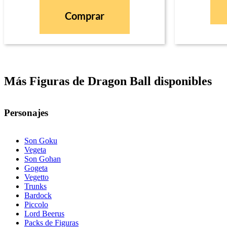
Comprar
Más Figuras de Dragon Ball disponibles
Personajes
Son Goku
Vegeta
Son Gohan
Gogeta
Vegetto
Trunks
Bardock
Piccolo
Lord Beerus
Packs de Figuras