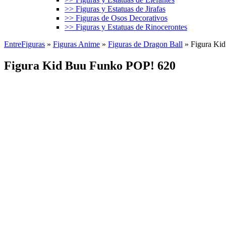
>> Figuras y Estatuas de Jirafas
>> Figuras de Osos Decorativos
>> Figuras y Estatuas de Rinocerontes
EntreFiguras
»
Figuras Anime
»
Figuras de Dragon Ball
»
Figura Ki
Figura Kid Buu Funko POP! 620