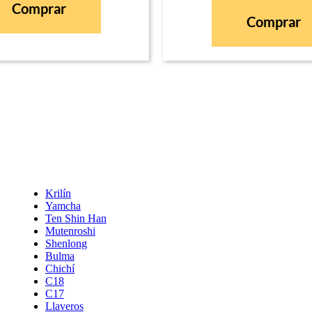
Comprar
Comprar
Krilín
Yamcha
Ten Shin Han
Mutenroshi
Shenlong
Bulma
Chichí
C18
C17
Llaveros