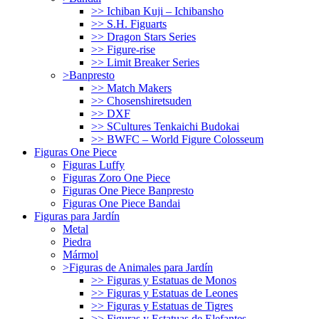
>> Ichiban Kuji – Ichibansho
>> S.H. Figuarts
>> Dragon Stars Series
>> Figure-rise
>> Limit Breaker Series
>Banpresto
>> Match Makers
>> Chosenshiretsuden
>> DXF
>> SCultures Tenkaichi Budokai
>> BWFC – World Figure Colosseum
Figuras One Piece
Figuras Luffy
Figuras Zoro One Piece
Figuras One Piece Banpresto
Figuras One Piece Bandai
Figuras para Jardín
Metal
Piedra
Mármol
>Figuras de Animales para Jardín
>> Figuras y Estatuas de Monos
>> Figuras y Estatuas de Leones
>> Figuras y Estatuas de Tigres
>> Figuras y Estatuas de Elefantes