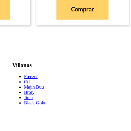
Comprar
Villanos
Freezer
Cell
Majin Buu
Broly
Jiren
Black Goku