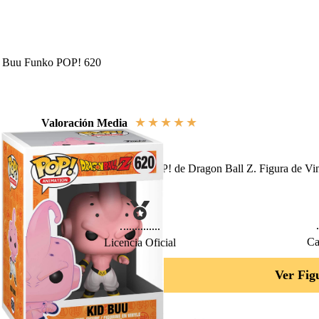
d Buu Funko POP! 620
★
★
★
★
★
Valoración Media
Colecciona los Funkos POP! de Dragon Ball Z. Figura de Vin
de Funko
, Serie 620.
Ca
Licencia Oficial
Ver Fig