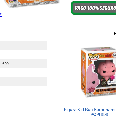
F
n 620
Figura Kid Buu Kameham
POP! 878