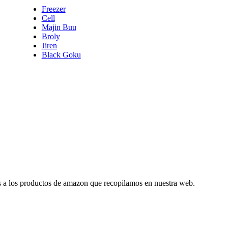
Freezer
Cell
Majin Buu
Broly
Jiren
Black Goku
es a los productos de amazon que recopilamos en nuestra web.