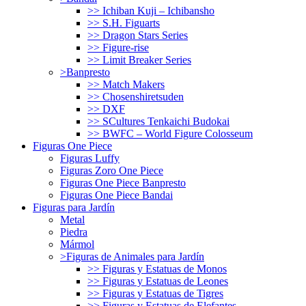
>> Ichiban Kuji – Ichibansho
>> S.H. Figuarts
>> Dragon Stars Series
>> Figure-rise
>> Limit Breaker Series
>Banpresto
>> Match Makers
>> Chosenshiretsuden
>> DXF
>> SCultures Tenkaichi Budokai
>> BWFC – World Figure Colosseum
Figuras One Piece
Figuras Luffy
Figuras Zoro One Piece
Figuras One Piece Banpresto
Figuras One Piece Bandai
Figuras para Jardín
Metal
Piedra
Mármol
>Figuras de Animales para Jardín
>> Figuras y Estatuas de Monos
>> Figuras y Estatuas de Leones
>> Figuras y Estatuas de Tigres
>> Figuras y Estatuas de Elefantes