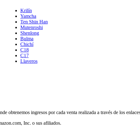
Krilín
Yamcha
Ten Shin Han
Mutenroshi
Shenlong
Bulma
Chichí
C18
C17
Llaveros
nde obtenemos ingresos por cada venta realizada a través de los enlac
zon.com, Inc. o sus afiliados.