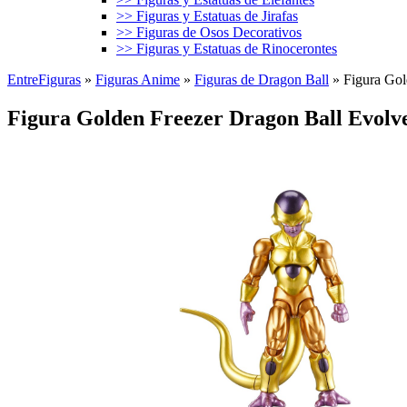
>> Figuras y Estatuas de Jirafas
>> Figuras de Osos Decorativos
>> Figuras y Estatuas de Rinocerontes
EntreFiguras
»
Figuras Anime
»
Figuras de Dragon Ball
»
Figura Gol
Figura Golden Freezer Dragon Ball Evolv