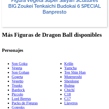
Figura Vegeta Super Saiyan SCultures
BIG Zoukei Tenkaichi Budokai 6 SPECIAL
Banpresto
Más Figuras de Dragon Ball disponibles
Personajes
Son Goku
Krilín
Vegeta
Yamcha
Son Gohan
Ten Shin Han
Gogeta
Mutenroshi
Vegetto
Shenlong
Trunks
Bulma
Bardock
Chichí
Piccolo
C18
Lord Beerus
C17
Packs de Figuras
Llaveros
Gotenks