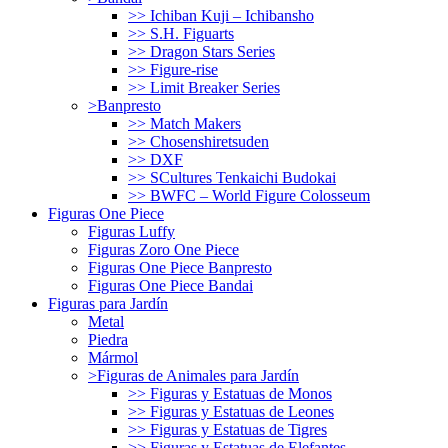
>> Ichiban Kuji – Ichibansho
>> S.H. Figuarts
>> Dragon Stars Series
>> Figure-rise
>> Limit Breaker Series
>Banpresto
>> Match Makers
>> Chosenshiretsuden
>> DXF
>> SCultures Tenkaichi Budokai
>> BWFC – World Figure Colosseum
Figuras One Piece
Figuras Luffy
Figuras Zoro One Piece
Figuras One Piece Banpresto
Figuras One Piece Bandai
Figuras para Jardín
Metal
Piedra
Mármol
>Figuras de Animales para Jardín
>> Figuras y Estatuas de Monos
>> Figuras y Estatuas de Leones
>> Figuras y Estatuas de Tigres
>> Figuras y Estatuas de Elefantes