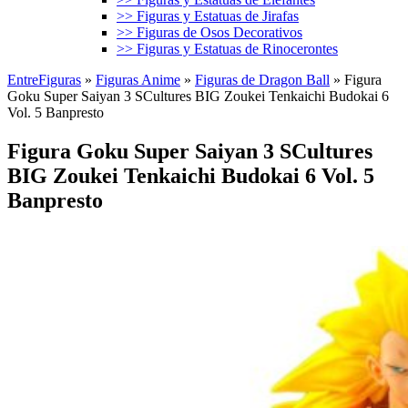
>> Figuras y Estatuas de Jirafas
>> Figuras de Osos Decorativos
>> Figuras y Estatuas de Rinocerontes
EntreFiguras
»
Figuras Anime
»
Figuras de Dragon Ball
»
Figura
Goku Super Saiyan 3 SCultures BIG Zoukei Tenkaichi Budokai 6
Vol. 5 Banpresto
Figura Goku Super Saiyan 3 SCultures
BIG Zoukei Tenkaichi Budokai 6 Vol. 5
Banpresto