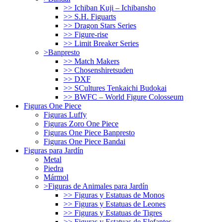
>> Ichiban Kuji – Ichibansho
>> S.H. Figuarts
>> Dragon Stars Series
>> Figure-rise
>> Limit Breaker Series
>Banpresto
>> Match Makers
>> Chosenshiretsuden
>> DXF
>> SCultures Tenkaichi Budokai
>> BWFC – World Figure Colosseum
Figuras One Piece
Figuras Luffy
Figuras Zoro One Piece
Figuras One Piece Banpresto
Figuras One Piece Bandai
Figuras para Jardín
Metal
Piedra
Mármol
>Figuras de Animales para Jardín
>> Figuras y Estatuas de Monos
>> Figuras y Estatuas de Leones
>> Figuras y Estatuas de Tigres
>> Figuras y Estatuas de Elefantes