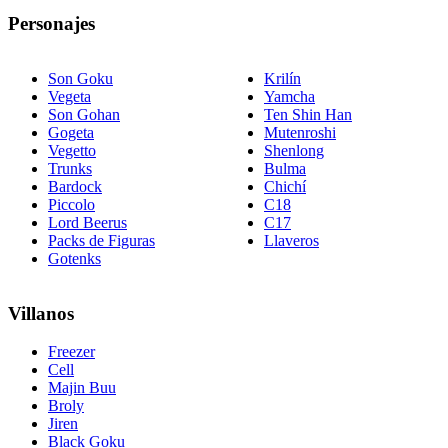
Personajes
Son Goku
Krilín
Vegeta
Yamcha
Son Gohan
Ten Shin Han
Gogeta
Mutenroshi
Vegetto
Shenlong
Trunks
Bulma
Bardock
Chichí
Piccolo
C18
Lord Beerus
C17
Packs de Figuras
Llaveros
Gotenks
Villanos
Freezer
Cell
Majin Buu
Broly
Jiren
Black Goku