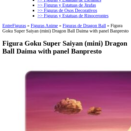
>> Figuras y Estatuas de Jirafas
>> Figuras de Osos Decorativos
>> Figuras y Estatuas de Rinocerontes
EntreFiguras
»
Figuras Anime
»
Figuras de Dragon Ball
»
Figura
Goku Super Saiyan (mini) Dragon Ball Daima with panel Banpresto
Figura Goku Super Saiyan (mini) Dragon
Ball Daima with panel Banpresto