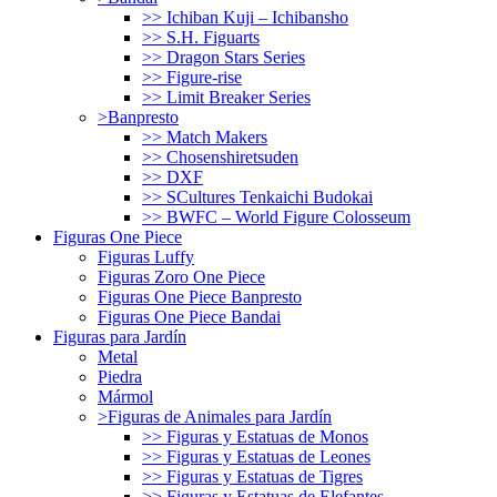
>> Ichiban Kuji – Ichibansho
>> S.H. Figuarts
>> Dragon Stars Series
>> Figure-rise
>> Limit Breaker Series
>Banpresto
>> Match Makers
>> Chosenshiretsuden
>> DXF
>> SCultures Tenkaichi Budokai
>> BWFC – World Figure Colosseum
Figuras One Piece
Figuras Luffy
Figuras Zoro One Piece
Figuras One Piece Banpresto
Figuras One Piece Bandai
Figuras para Jardín
Metal
Piedra
Mármol
>Figuras de Animales para Jardín
>> Figuras y Estatuas de Monos
>> Figuras y Estatuas de Leones
>> Figuras y Estatuas de Tigres
>> Figuras y Estatuas de Elefantes