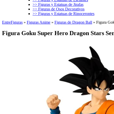
>> Figuras y Estatuas de Jirafas
>> Figuras de Osos Decorativos
>> Figuras y Estatuas de Rinocerontes
EntreFiguras
»
Figuras Anime
»
Figuras de Dragon Ball
»
Figura Gok
Figura Goku Super Hero Dragon Stars Ser