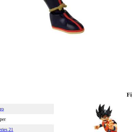
Fi
ro
per
ries 21