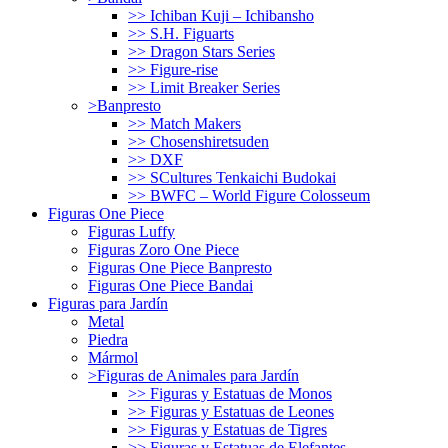
>> Ichiban Kuji – Ichibansho
>> S.H. Figuarts
>> Dragon Stars Series
>> Figure-rise
>> Limit Breaker Series
>Banpresto
>> Match Makers
>> Chosenshiretsuden
>> DXF
>> SCultures Tenkaichi Budokai
>> BWFC – World Figure Colosseum
Figuras One Piece
Figuras Luffy
Figuras Zoro One Piece
Figuras One Piece Banpresto
Figuras One Piece Bandai
Figuras para Jardín
Metal
Piedra
Mármol
>Figuras de Animales para Jardín
>> Figuras y Estatuas de Monos
>> Figuras y Estatuas de Leones
>> Figuras y Estatuas de Tigres
>> Figuras y Estatuas de Elefantes