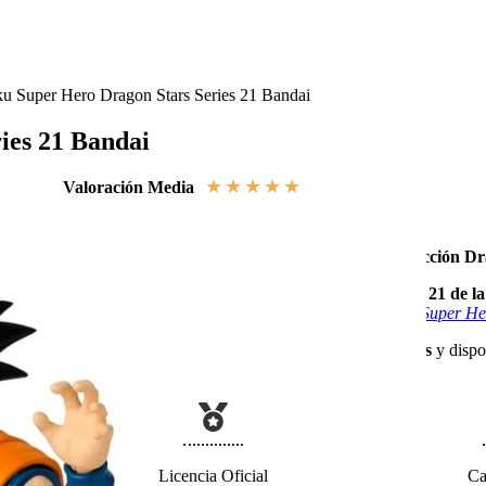
u Super Hero Dragon Stars Series 21 Bandai
ies 21 Bandai
★
★
★
★
★
Valoración Media
Figura de Goku
de Dragon Ball Super para la
Colección Dr
Esta
Figura de Son Goku Base
pertenece a la
Serie 21 de l
Ball inspirada en la
Película de Dragon Ball Super: Super He
En esta Figura se
incluyen 2 manos intercambiables
y dispo
batalla más icónicas del personaje.
Licencia Oficial
Ca