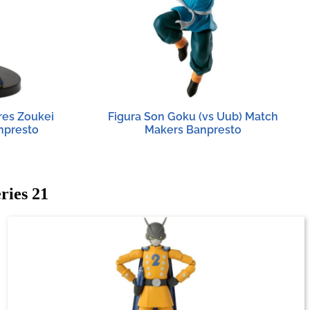
res Zoukei
Figura Son Goku (vs Uub) Match
npresto
Makers Banpresto
ries 21