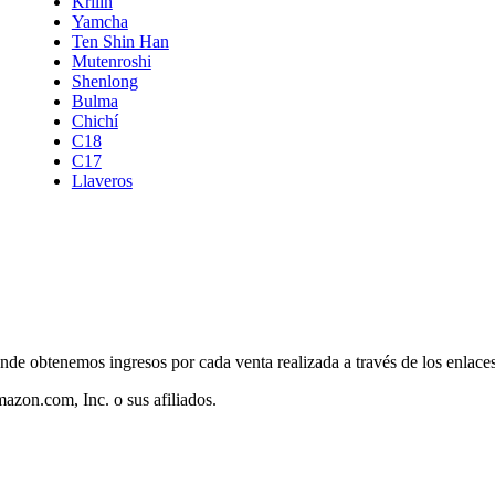
Krilín
Yamcha
Ten Shin Han
Mutenroshi
Shenlong
Bulma
Chichí
C18
C17
Llaveros
nde obtenemos ingresos por cada venta realizada a través de los enlac
zon.com, Inc. o sus afiliados.