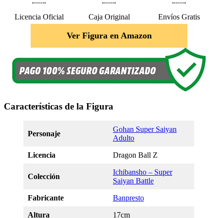
Licencia Oficial
Caja Original
Envíos Gratis
Ver Figura en Amazon
Características de la Figura
Gohan Super Saiyan
Personaje
Adulto
Licencia
Dragon Ball Z
Ichibansho – Super
Colección
Saiyan Battle
Fabricante
Banpresto
Altura
17cm