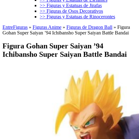
>> Figuras y Estatuas de Jirafas
>> Figuras de Osos Decorativos
>> Figuras y Estatuas de Rinocerontes
EntreFiguras
»
Figuras Anime
»
Figuras de Dragon Ball
»
Figura
Gohan Super Saiyan ’94 Ichibansho Super Saiyan Battle Bandai
Figura Gohan Super Saiyan ’94
Ichibansho Super Saiyan Battle Bandai