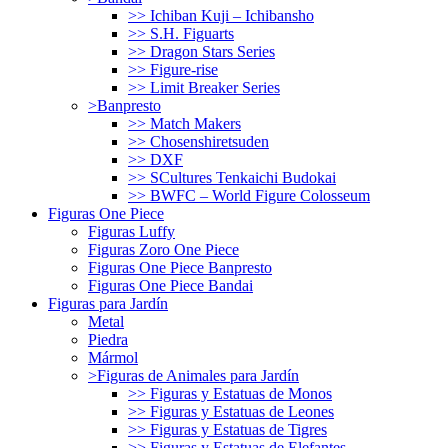
>> Ichiban Kuji – Ichibansho
>> S.H. Figuarts
>> Dragon Stars Series
>> Figure-rise
>> Limit Breaker Series
>Banpresto
>> Match Makers
>> Chosenshiretsuden
>> DXF
>> SCultures Tenkaichi Budokai
>> BWFC – World Figure Colosseum
Figuras One Piece
Figuras Luffy
Figuras Zoro One Piece
Figuras One Piece Banpresto
Figuras One Piece Bandai
Figuras para Jardín
Metal
Piedra
Mármol
>Figuras de Animales para Jardín
>> Figuras y Estatuas de Monos
>> Figuras y Estatuas de Leones
>> Figuras y Estatuas de Tigres
>> Figuras y Estatuas de Elefantes