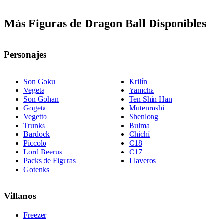
Más Figuras de Dragon Ball Disponibles
Personajes
Son Goku
Krilín
Vegeta
Yamcha
Son Gohan
Ten Shin Han
Gogeta
Mutenroshi
Vegetto
Shenlong
Trunks
Bulma
Bardock
Chichí
Piccolo
C18
Lord Beerus
C17
Packs de Figuras
Llaveros
Gotenks
Villanos
Freezer