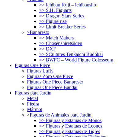
>> Ichiban Kuji – Ichibansho
>> S.H. Figuarts
>> Dragon Stars Series
>> Figure-rise
>> Limit Breaker Series
>Banpresto
>> Match Makers
>> Chosenshiretsuden
>> DXF
>> SCultures Tenkaichi Budokai
>> BWFC – World Figure Colosseum
Figuras One Piece
Figuras Luffy
Figuras Zoro One Piece
Figuras One Piece Banpresto
Figuras One Piece Bandai
Figuras para Jardín
Metal
Piedra
Mármol
>Figuras de Animales para Jardín
>> Figuras y Estatuas de Monos
>> Figuras y Estatuas de Leones
>> Figuras y Estatuas de Tigres
>> Figuras y Estatuas de Elefantes