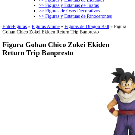
>> Figuras y Estatuas de Jirafas
>> Figuras de Osos Decorativos
>> Figuras y Estatuas de Rinocerontes
EntreFiguras
»
Figuras Anime
»
Figuras de Dragon Ball
»
Figura
Gohan Chico Zokei Ekiden Return Trip Banpresto
Figura Gohan Chico Zokei Ekiden
Return Trip Banpresto