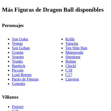
Más Figuras de Dragon Ball disponibles
Personajes
Son Goku
Krilín
Vegeta
Yamcha
Son Gohan
Ten Shin Han
Gogeta
Mutenroshi
Vegetto
Shenlong
Trunks
Bulma
Bardock
Chichí
Piccolo
C18
Lord Beerus
C17
Packs de Figuras
Llaveros
Gotenks
Villanos
Freezer