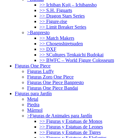
>> Ichiban Kuji – Ichibansho
>> S.H. Figuarts
>> Dragon Stars Series
>> Figure-rise
>> Limit Breaker Series
>Banpresto
>> Match Makers
>> Chosenshiretsuden
>> DXF
>> SCultures Tenkaichi Budokai
>> BWFC – World Figure Colosseum
Figuras One Piece
Figuras Luffy
Figuras Zoro One Piece
Figuras One Piece Banpresto
Figuras One Piece Bandai
Figuras para Jardín
Metal
Piedra
Mármol
>Figuras de Animales para Jardín
>> Figuras y Estatuas de Monos
>> Figuras y Estatuas de Leones
>> Figuras y Estatuas de Tigres
>> Figuras y Estatuas de Elefantes