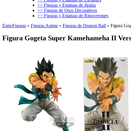
>> Figuras y Estatuas de Jirafas
>> Figuras de Osos Decorativos
>> Figuras y Estatuas de Rinocerontes
EntreFiguras
»
Figuras Anime
»
Figuras de Dragon Ball
»
Figura Gog
Figura Gogeta Super Kamehameha II Vers