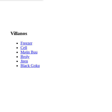
Villanos
Freezer
Cell
Majin Buu
Broly
Jiren
Black Goku