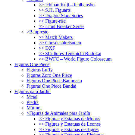
>> Ichiban Kuji – Ichibansho
>> S.H. Figuarts
>> Dragon Stars Series
>> Figure-rise
>> Limit Breaker Series
>Banpresto
>> Match Makers
>> Chosenshiretsuden
>> DXF
>> SCultures Tenkaichi Budokai
>> BWFC – World Figure Colosseum
Figuras One Piece
Figuras Luffy
Figuras Zoro One Piece
Figuras One Piece Banpresto
Figuras One Piece Bandai
Figuras para Jardín
Metal
Piedra
Mármol
>Figuras de Animales para Jardín
>> Figuras y Estatuas de Monos
>> Figuras y Estatuas de Leones
>> Figuras y Estatuas de Tigres
>> Figuras y Estatuas de Elefantes