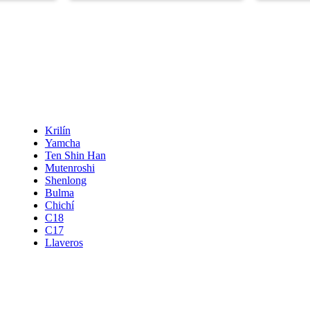
Krilín
Yamcha
Ten Shin Han
Mutenroshi
Shenlong
Bulma
Chichí
C18
C17
Llaveros