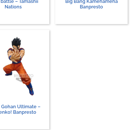
 battle – Tamashii
Big Bang Kamehameha
Nations
Banpresto
a Gohan Ultimate –
enko! Banpresto