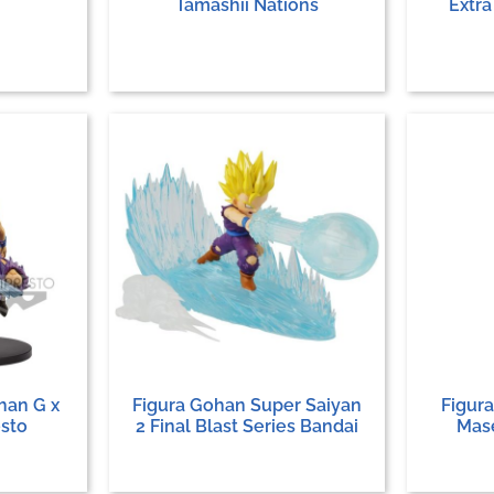
Tamashii Nations
Extra
han G x
Figura Gohan Super Saiyan
Figur
esto
2 Final Blast Series Bandai
Mas