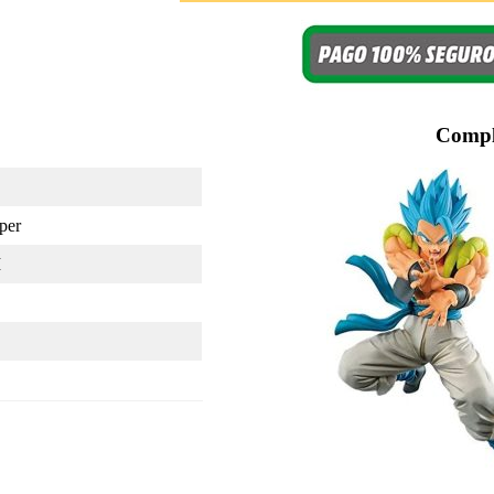
Compl
per
I