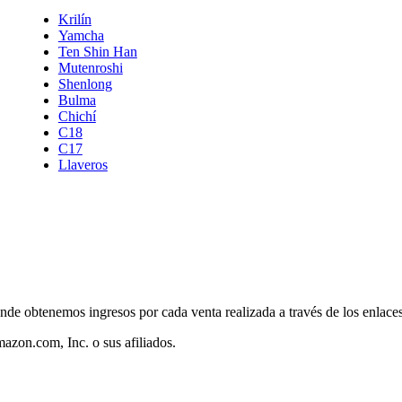
Krilín
Yamcha
Ten Shin Han
Mutenroshi
Shenlong
Bulma
Chichí
C18
C17
Llaveros
nde obtenemos ingresos por cada venta realizada a través de los enlac
zon.com, Inc. o sus afiliados.