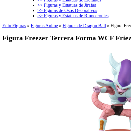
>> Figuras y Estatuas de Jirafas
>> Figuras de Osos Decorativos
>> Figuras y Estatuas de Rinocerontes
EntreFiguras
»
Figuras Anime
»
Figuras de Dragon Ball
»
Figura Fre
Figura Freezer Tercera Forma WCF Frieza