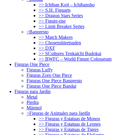
>> Ichiban Kuji – Ichibansho
>> S.H. Figuarts
>> Dragon Stars Series
>> Figure-rise
>> Limit Breaker Series
>Banpresto
>> Match Makers
>> Chosenshiretsuden
>> DXF
>> SCultures Tenkaichi Budokai
>> BWFC – World Figure Colosseum
Figuras One Piece
Figuras Luffy
Figuras Zoro One Piece
Figuras One Piece Banpresto
Figuras One Piece Bandai
Figuras para Jardín
Metal
Piedra
Mármol
>Figuras de Animales para Jardín
>> Figuras y Estatuas de Monos
>> Figuras y Estatuas de Leones
>> Figuras y Estatuas de Tigres
>> Figuras y Estatuas de Elefantes