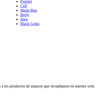
Freezer
Cell
Majin Buu
Broly
Jiren
Black Goku
es a los productos de amazon que recopilamos en nuestra web.