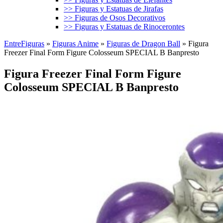
>> Figuras y Estatuas de Jirafas
>> Figuras de Osos Decorativos
>> Figuras y Estatuas de Rinocerontes
EntreFiguras
»
Figuras Anime
»
Figuras de Dragon Ball
»
Figura
Freezer Final Form Figure Colosseum SPECIAL B Banpresto
Figura Freezer Final Form Figure
Colosseum SPECIAL B Banpresto