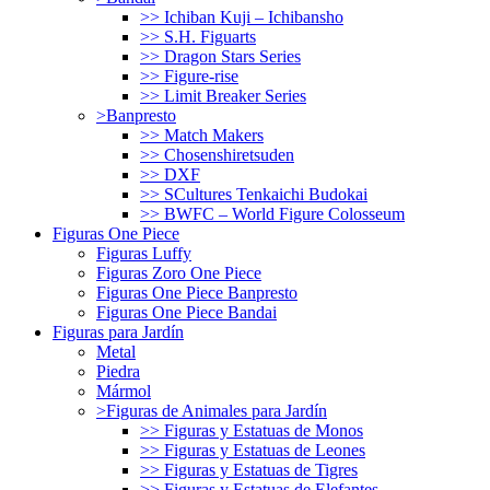
>> Ichiban Kuji – Ichibansho
>> S.H. Figuarts
>> Dragon Stars Series
>> Figure-rise
>> Limit Breaker Series
>Banpresto
>> Match Makers
>> Chosenshiretsuden
>> DXF
>> SCultures Tenkaichi Budokai
>> BWFC – World Figure Colosseum
Figuras One Piece
Figuras Luffy
Figuras Zoro One Piece
Figuras One Piece Banpresto
Figuras One Piece Bandai
Figuras para Jardín
Metal
Piedra
Mármol
>Figuras de Animales para Jardín
>> Figuras y Estatuas de Monos
>> Figuras y Estatuas de Leones
>> Figuras y Estatuas de Tigres
>> Figuras y Estatuas de Elefantes