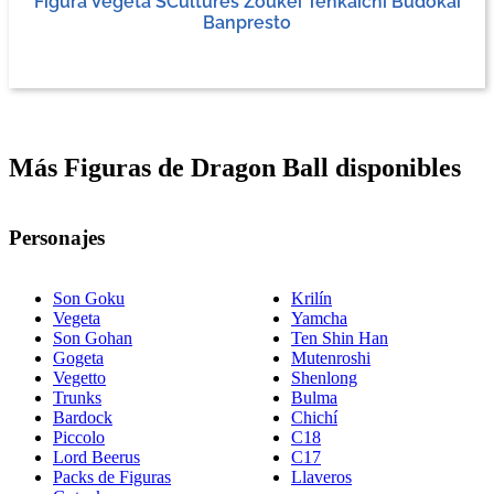
Figura Vegeta SCultures Zoukei Tenkaichi Budokai
Banpresto
Más Figuras de Dragon Ball disponibles
Personajes
Son Goku
Krilín
Vegeta
Yamcha
Son Gohan
Ten Shin Han
Gogeta
Mutenroshi
Vegetto
Shenlong
Trunks
Bulma
Bardock
Chichí
Piccolo
C18
Lord Beerus
C17
Packs de Figuras
Llaveros