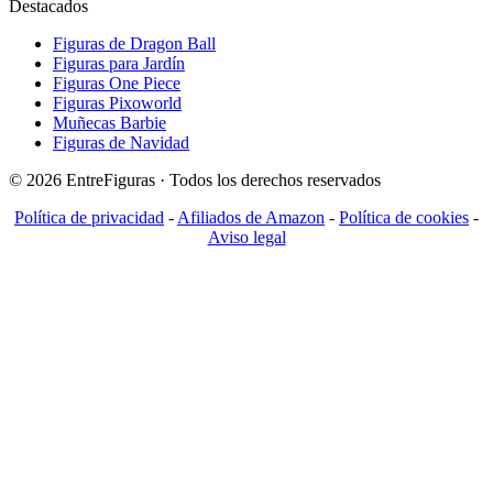
Destacados
Figuras de Dragon Ball
Figuras para Jardín
Figuras One Piece
Figuras Pixoworld
Muñecas Barbie
Figuras de Navidad
© 2026 EntreFiguras · Todos los derechos reservados
Política de privacidad
-
Afiliados de Amazon
-
Política de cookies
-
Aviso legal