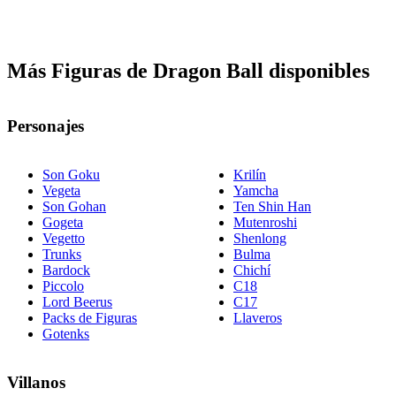
Más Figuras de Dragon Ball disponibles
Personajes
Son Goku
Krilín
Vegeta
Yamcha
Son Gohan
Ten Shin Han
Gogeta
Mutenroshi
Vegetto
Shenlong
Trunks
Bulma
Bardock
Chichí
Piccolo
C18
Lord Beerus
C17
Packs de Figuras
Llaveros
Gotenks
Villanos