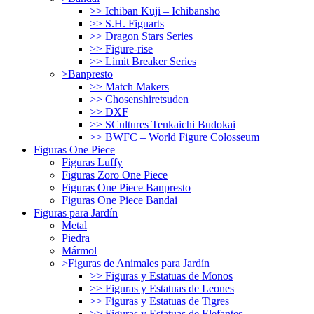
>> Ichiban Kuji – Ichibansho
>> S.H. Figuarts
>> Dragon Stars Series
>> Figure-rise
>> Limit Breaker Series
>Banpresto
>> Match Makers
>> Chosenshiretsuden
>> DXF
>> SCultures Tenkaichi Budokai
>> BWFC – World Figure Colosseum
Figuras One Piece
Figuras Luffy
Figuras Zoro One Piece
Figuras One Piece Banpresto
Figuras One Piece Bandai
Figuras para Jardín
Metal
Piedra
Mármol
>Figuras de Animales para Jardín
>> Figuras y Estatuas de Monos
>> Figuras y Estatuas de Leones
>> Figuras y Estatuas de Tigres
>> Figuras y Estatuas de Elefantes