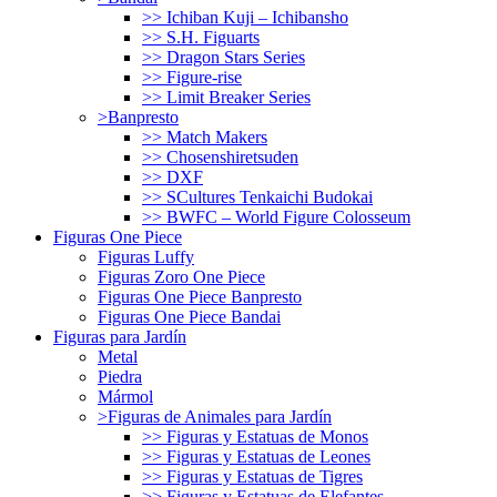
>> Ichiban Kuji – Ichibansho
>> S.H. Figuarts
>> Dragon Stars Series
>> Figure-rise
>> Limit Breaker Series
>Banpresto
>> Match Makers
>> Chosenshiretsuden
>> DXF
>> SCultures Tenkaichi Budokai
>> BWFC – World Figure Colosseum
Figuras One Piece
Figuras Luffy
Figuras Zoro One Piece
Figuras One Piece Banpresto
Figuras One Piece Bandai
Figuras para Jardín
Metal
Piedra
Mármol
>Figuras de Animales para Jardín
>> Figuras y Estatuas de Monos
>> Figuras y Estatuas de Leones
>> Figuras y Estatuas de Tigres
>> Figuras y Estatuas de Elefantes