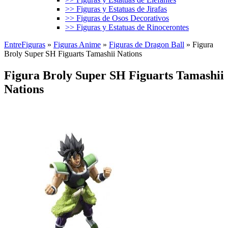
>> Figuras y Estatuas de Jirafas
>> Figuras de Osos Decorativos
>> Figuras y Estatuas de Rinocerontes
EntreFiguras
»
Figuras Anime
»
Figuras de Dragon Ball
»
Figura
Broly Super SH Figuarts Tamashii Nations
Figura Broly Super SH Figuarts Tamashii
Nations