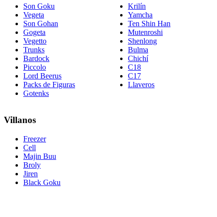
Son Goku
Krilín
Vegeta
Yamcha
Son Gohan
Ten Shin Han
Gogeta
Mutenroshi
Vegetto
Shenlong
Trunks
Bulma
Bardock
Chichí
Piccolo
C18
Lord Beerus
C17
Packs de Figuras
Llaveros
Gotenks
Villanos
Freezer
Cell
Majin Buu
Broly
Jiren
Black Goku