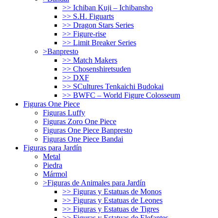
>> Ichiban Kuji – Ichibansho
>> S.H. Figuarts
>> Dragon Stars Series
>> Figure-rise
>> Limit Breaker Series
>Banpresto
>> Match Makers
>> Chosenshiretsuden
>> DXF
>> SCultures Tenkaichi Budokai
>> BWFC – World Figure Colosseum
Figuras One Piece
Figuras Luffy
Figuras Zoro One Piece
Figuras One Piece Banpresto
Figuras One Piece Bandai
Figuras para Jardín
Metal
Piedra
Mármol
>Figuras de Animales para Jardín
>> Figuras y Estatuas de Monos
>> Figuras y Estatuas de Leones
>> Figuras y Estatuas de Tigres
>> Figuras y Estatuas de Elefantes