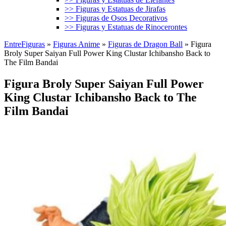
>> Figuras y Estatuas de Jirafas
>> Figuras de Osos Decorativos
>> Figuras y Estatuas de Rinocerontes
EntreFiguras
»
Figuras Anime
»
Figuras de Dragon Ball
»
Figura
Broly Super Saiyan Full Power King Clustar Ichibansho Back to
The Film Bandai
Figura Broly Super Saiyan Full Power
King Clustar Ichibansho Back to The
Film Bandai