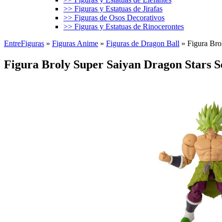
>> Figuras y Estatuas de Jirafas
>> Figuras de Osos Decorativos
>> Figuras y Estatuas de Rinocerontes
EntreFiguras
»
Figuras Anime
»
Figuras de Dragon Ball
»
Figura Bro
Figura Broly Super Saiyan Dragon Stars S