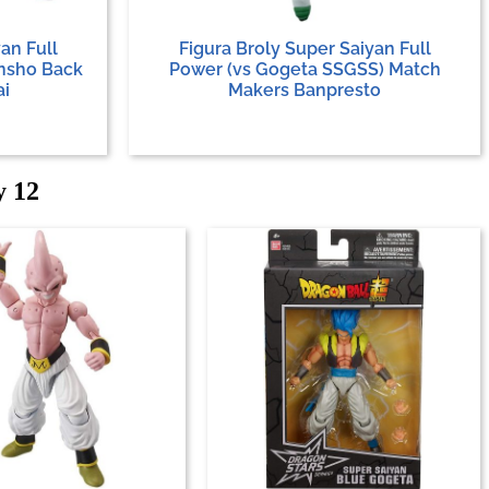
an Full
Figura Broly Super Saiyan Full
ansho Back
Power (vs Gogeta SSGSS) Match
ai
Makers Banpresto
y 12