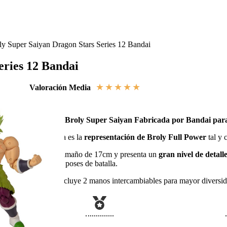
ly Super Saiyan Dragon Stars Series 12 Bandai
eries 12 Bandai
★
★
★
★
★
Valoración Media
Figura de Broly Super Saiyan Fabricada por Bandai para
Esta Figura es la
representación de Broly Full Power
tal y 
Tiene un tamaño de 17cm y presenta un
gran nivel de detall
numerosas poses de batalla.
Además incluye 2 manos intercambiables para mayor diversid