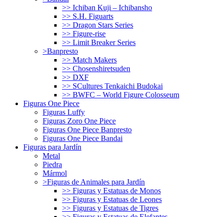
>> Ichiban Kuji – Ichibansho
>> S.H. Figuarts
>> Dragon Stars Series
>> Figure-rise
>> Limit Breaker Series
>Banpresto
>> Match Makers
>> Chosenshiretsuden
>> DXF
>> SCultures Tenkaichi Budokai
>> BWFC – World Figure Colosseum
Figuras One Piece
Figuras Luffy
Figuras Zoro One Piece
Figuras One Piece Banpresto
Figuras One Piece Bandai
Figuras para Jardín
Metal
Piedra
Mármol
>Figuras de Animales para Jardín
>> Figuras y Estatuas de Monos
>> Figuras y Estatuas de Leones
>> Figuras y Estatuas de Tigres
>> Figuras y Estatuas de Elefantes