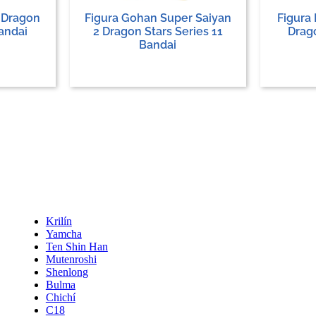
 Dragon
Figura Gohan Super Saiyan
Figura
Bandai
2 Dragon Stars Series 11
Drago
Bandai
Krilín
Yamcha
Ten Shin Han
Mutenroshi
Shenlong
Bulma
Chichí
C18