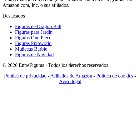
Amazon.com, Inc. o sus afiliados.
Destacados
Figuras de Dragon Ball
Figuras para Jardín
Figuras One Piece
Figuras Pixoworld
Muñecas Barbie
Figuras de Navidad
© 2026 EntreFiguras · Todos los derechos reservados
Política de privacidad
-
Afiliados de Amazon
-
Política de cookies
-
Aviso legal