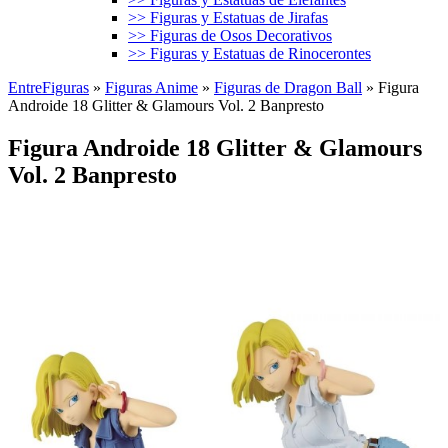
>> Figuras y Estatuas de Jirafas
>> Figuras de Osos Decorativos
>> Figuras y Estatuas de Rinocerontes
EntreFiguras
»
Figuras Anime
»
Figuras de Dragon Ball
»
Figura
Androide 18 Glitter & Glamours Vol. 2 Banpresto
Figura Androide 18 Glitter & Glamours
Vol. 2 Banpresto