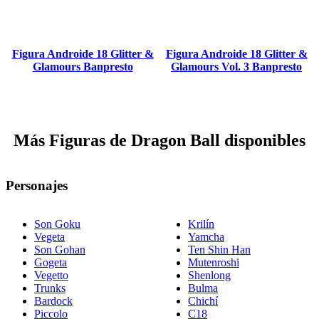
Figura Androide 18 Glitter &
Figura Androide 18 Glitter &
Glamours Banpresto
Glamours Vol. 3 Banpresto
Más Figuras de Dragon Ball disponibles
Personajes
Son Goku
Krilín
Vegeta
Yamcha
Son Gohan
Ten Shin Han
Gogeta
Mutenroshi
Vegetto
Shenlong
Trunks
Bulma
Bardock
Chichí
Piccolo
C18