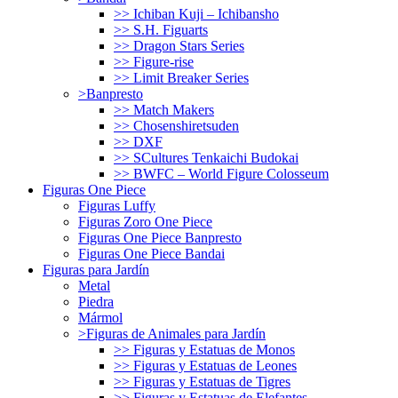
>> Ichiban Kuji – Ichibansho
>> S.H. Figuarts
>> Dragon Stars Series
>> Figure-rise
>> Limit Breaker Series
>Banpresto
>> Match Makers
>> Chosenshiretsuden
>> DXF
>> SCultures Tenkaichi Budokai
>> BWFC – World Figure Colosseum
Figuras One Piece
Figuras Luffy
Figuras Zoro One Piece
Figuras One Piece Banpresto
Figuras One Piece Bandai
Figuras para Jardín
Metal
Piedra
Mármol
>Figuras de Animales para Jardín
>> Figuras y Estatuas de Monos
>> Figuras y Estatuas de Leones
>> Figuras y Estatuas de Tigres
>> Figuras y Estatuas de Elefantes