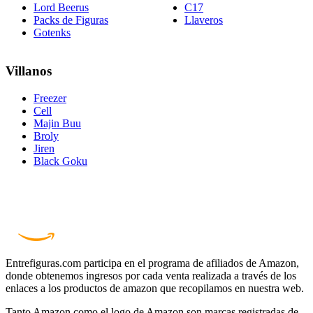
Lord Beerus
C17
Packs de Figuras
Llaveros
Gotenks
Villanos
Freezer
Cell
Majin Buu
Broly
Jiren
Black Goku
Entrefiguras.com participa en el programa de afiliados de Amazon,
donde obtenemos ingresos por cada venta realizada a través de los
enlaces a los productos de amazon que recopilamos en nuestra web.
Tanto Amazon como el logo de Amazon son marcas registradas de