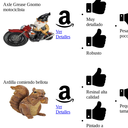
Axle Grease Gnomo
motociclista
Muy
detallado
Pesa
Ver
poc
Detalles
Robusto
Ardilla comiendo bellota
Resinal alta
calidad
Peq
Ver
tam
Detalles
Pintado a