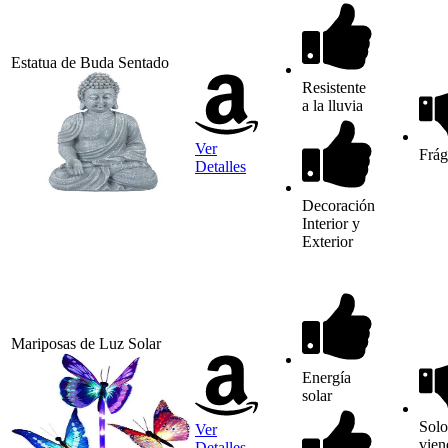
Estatua de Buda Sentado
Resistente
a la lluvia
Ver
Frág
Detalles
Decoración
Interior y
Exterior
Mariposas de Luz Solar
Energía
solar
Solo
Ver
vien
Detalles