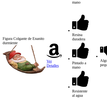
mano
Resina
Figura Colgante de Enanito
duradera
durmiente
Alg
Ver
Pintado a
peq
Detalles
mano
Resistente
al agua