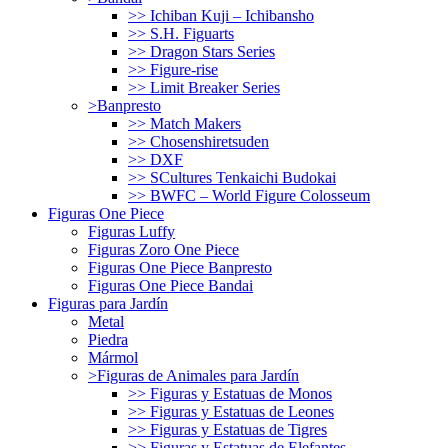
>> Ichiban Kuji – Ichibansho
>> S.H. Figuarts
>> Dragon Stars Series
>> Figure-rise
>> Limit Breaker Series
>Banpresto
>> Match Makers
>> Chosenshiretsuden
>> DXF
>> SCultures Tenkaichi Budokai
>> BWFC – World Figure Colosseum
Figuras One Piece
Figuras Luffy
Figuras Zoro One Piece
Figuras One Piece Banpresto
Figuras One Piece Bandai
Figuras para Jardín
Metal
Piedra
Mármol
>Figuras de Animales para Jardín
>> Figuras y Estatuas de Monos
>> Figuras y Estatuas de Leones
>> Figuras y Estatuas de Tigres
>> Figuras y Estatuas de Elefantes