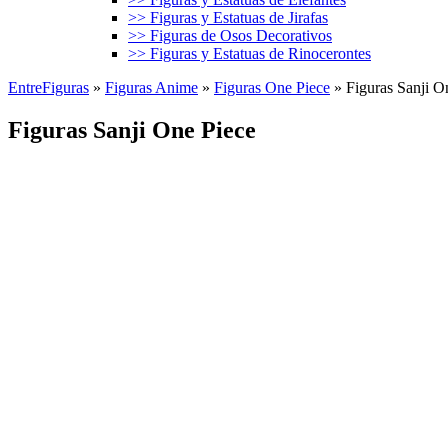
>> Figuras y Estatuas de Jirafas
>> Figuras de Osos Decorativos
>> Figuras y Estatuas de Rinocerontes
EntreFiguras
»
Figuras Anime
»
Figuras One Piece
»
Figuras Sanji O
Figuras Sanji One Piece