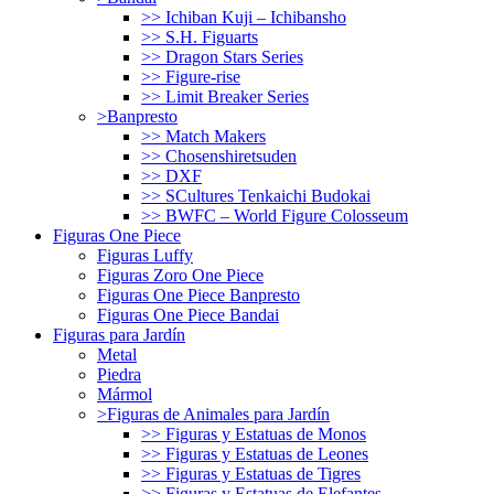
>> Ichiban Kuji – Ichibansho
>> S.H. Figuarts
>> Dragon Stars Series
>> Figure-rise
>> Limit Breaker Series
>Banpresto
>> Match Makers
>> Chosenshiretsuden
>> DXF
>> SCultures Tenkaichi Budokai
>> BWFC – World Figure Colosseum
Figuras One Piece
Figuras Luffy
Figuras Zoro One Piece
Figuras One Piece Banpresto
Figuras One Piece Bandai
Figuras para Jardín
Metal
Piedra
Mármol
>Figuras de Animales para Jardín
>> Figuras y Estatuas de Monos
>> Figuras y Estatuas de Leones
>> Figuras y Estatuas de Tigres
>> Figuras y Estatuas de Elefantes